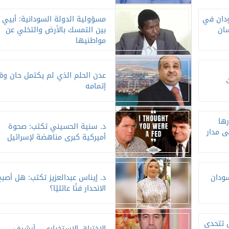
دان في
مسؤولية الدولة السودانية: أبيي
ان
بين التمسك بالأرض والتخلي عن
مواطنيها
عدن الحلم الذي لم يكتمل حان وق
إتمامه
دورها
د. سنية الحسيني تكتب: صحوة
ى مدار
أميركية كبرى مناهضة لإسرائيل
سودان
د. إيناس عبدالعزيز تكتب: هل أصبح
الانحدار فنًا عائليًا؟
 تتحدى
الاختراق الاستخباري... أرشيف