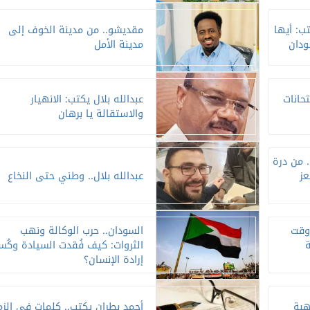
ب: أيها
مقديشو.. من مدينة الخوف إلى
ودان
مدينة الأمل
حانات
عبدالله بلال يكتب: الانهيار
والاستقالة يا برهان
. من درة
عز
عبدالله بلال.. وطني حتى النخاع
 وقت
السودان.. حرب الوكالة ونهب
الثروات: كيف فُقدت السيادة وكُس
إرادة الإنسان؟
هبة
أحمد بطران يكتب.. كلمات في الزم