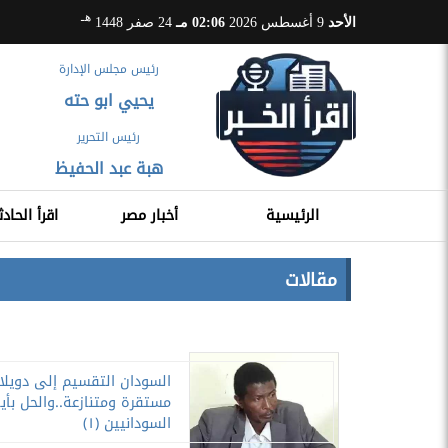
هـ
الأحد
9 أغسطس 2026
02:06 مـ
24 صفر 1448
رئيس مجلس الإدارة
يحيي ابو حته
رئيس التحرير
هبة عبد الحفيظ
الرئيسية
أخبار مصر
اقرأ الحادث
مقالات
السودان التقسيم إلى دويلا
مستقرة ومتنازعة..والحل بأي
السودانيين (١)