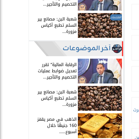
التخصيم والتأجير...
الاقتصاد
شعبة البن: مصانع بير
السلم تطبع أكياس
مزورة...
آخر الموضوعات
الرقابة المالية” تقرر
تعديل ضوابط عمليات
التخصيم والتأجير...
شعبة البن: مصانع بير
السلم تطبع أكياس
مزورة...
رت
الذهب في مصر يقفز
160 جنيهًا خلال
أسبوع.....
ن