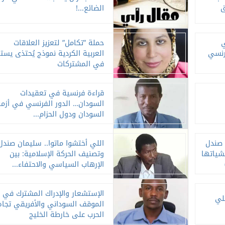
ق
الضائع...!
ي
حملة ”تكامل” لتعزيز العلاقات
رنسي
العربية الكردية نموذج يُحتذى يستث
في المشتركات
قراءة فرنسية في تعقيدات
السودان… الدور الفرنسي في أزمة
السودان ودول الحزام...
 صندل
اللي أختشوا ماتوا.. سليمان صندل
شياتها
وتصنيف الحركة الإسلامية: بين
الإرهاب السياسي والاحتفاء...
الإستشعار والإدراك المشترك في
لي
الموقف السوداني والأفريقي تجاه
الحرب على خارطة الخليج