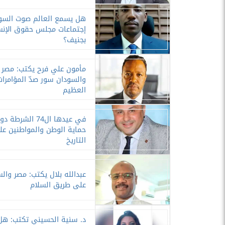
هل يسمع العالم صوت السو
إجتماعات مجلس حقوق الإنس
بجنيف؟
مأمون علي فرح يكتب: مصر
والسودان سور صدّ المؤامرات
العظيم
في عيدها ال74 الشرطة 
حماية الوطن والمواطنين عل
التاريخ
عبدالله بلال يكتب: مصر وال
على طريق السلام
د. سنية الحسيني تكتب: هل