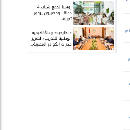
روسيا تجمع شباب 14
دولة.. ومصريون يروون
تجربة...
مر
​«الخارجية» و«الأكاديمية
الوطنية للتدريب» لتعزيز
قدرات الكوادر المصرية...