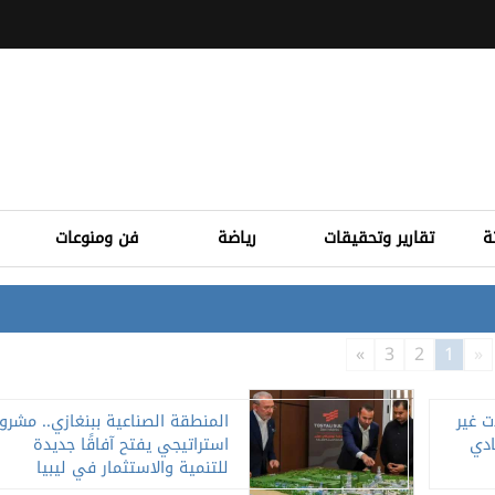
ة
تقارير وتحقيقات
رياضة
فن ومنوعات
»
3
2
1
«
ت غير
المنطقة الصناعية ببنغازي.. مشرو
ادي
استراتيجي يفتح آفاقًا جديدة
للتنمية والاستثمار في ليبيا