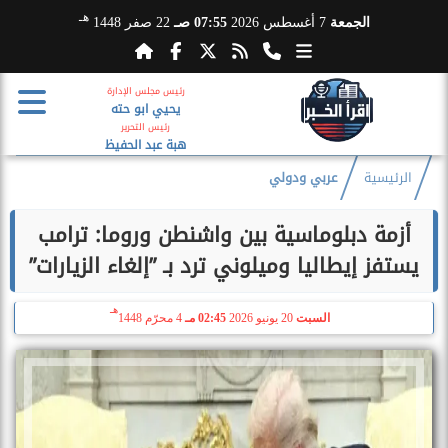
هـ
الجمعة
7 أغسطس 2026
07:55 صـ
22 صفر 1448
رئيس مجلس الإدارة
يحيي ابو حته
رئيس التحرير
هبة عبد الحفيظ
الرئيسية
عربي ودولي
​أزمة دبلوماسية بين واشنطن وروما: ترامب
يستفز إيطاليا وميلوني ترد بـ ”إلغاء الزيارات”
هـ
السبت
20 يونيو 2026
02:45 مـ
4 محرّم 1448