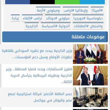
​#أمريكا
وإيطاليا ​#ترامب
وميلوني ​#أزمة
دبلوماسية ​#جورجيا
ميلوني ​#دونالد
ترامب ​#إلغاء
زيارة
واشنطن ​#العلاقات
الدولية ​#السياسة
الخارجية
موضوعات متعلقة
​وزير الخارجية يبحث مع نظيره السوداني بالقاهرة
تطورات الأوضاع وسبل دعم المؤسسات...
لتعزيز الاستثمارات وبحث قضايا المنطقة.. وزير
الخارجية ونظيرته البريطانية يترأسان الدورة
الثالثة...
​جسر الطاقة الأخضر: شراكة استراتيجية تجمع
مصر واليونان في بروكسل