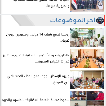
والمرورية عبر «أنا...
آخر الموضوعات
روسيا تجمع شباب 14 دولة.. ومصريون يروون
تجربة...
​«الخارجية» و«الأكاديمية الوطنية للتدريب» لتعزيز
قدرات الكوادر المصرية...
​وزيرة الإسكان توجه بدمج الذكاء الاصطناعي
في الموقع...
سقوط عصابة ”الصفة القضائية” بالقاهرة والجيزة