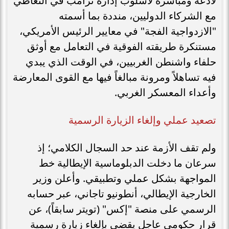
لاذعة ومباشرة لأسلوب إدارة ترامب في التعاطي
مع الشركاء الدوليين، منددة بما أسمته
"الازدواجية الفجة" في معايير الرئيس الأمريكي،
مستنكرة طريقته الفوقية في التعامل مع أوثق
حلفاء واشنطن الغربيين، في الوقت الذي يبدي
فيه تساهلاً ومرونة مبالغاً فيها مع القوى المعارضة
وأعداء المعسكر الغربي.
​تصعيد عملي وإلغاء الزيارة الرسمية
​ولم تقف الأزمة عند حد السجال الكلامي؛ إذ
سرعان ما دخلت الدبلوماسية الإيطالية خط
المواجهة بشكل عملي وتطبيقي. وأعلن وزير
الخارجية الإيطالي، أنطونيو تاجاني، عبر حسابه
الرسمي على منصة "إكس" (تويتر سابقاً)، عن
قرار حكومي عاجل يقضي بإلغاء زيارة رسمية