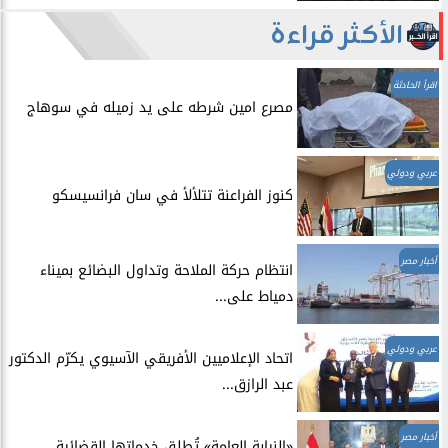
الأكثر قراءة
اقرأ الحادثة
مصرع امين شرطه على يد زميله في سوهاج
عربي ودولي
​كنوز الفراعنة تتلألأ في سان فرانسيسكو
أخبار مصر
انتظام حركة الملاحة وتداول البضائع بميناء
دمياط على...
عربي ودولي
اتحاد الإعلاميين الأفريقي الآسيوي يكرّم الدكتور
عبد الرازق...
أخبار مصر
​«النيابة العامة» تُطلق خدماتها القضائية