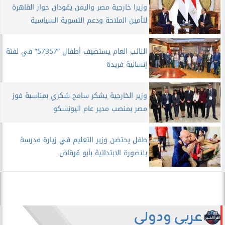
​وزيرا خارجية مصر واليمن يقودان حوار القاهرة
لتأمين الملاحة ودعم التسوية السياسية
​النائب العام يستضيف أطفال ”57357” في لفتة
إنسانية فريدة
وزير الخارجية يشكر سامح شكري بمناسبة فوز
مصر بمنصب مدير عام اليونسكو
طفل يحتضن وزير التعليم في زيارة مدرسة
بلنصورة الابتدائية بأبو قرقاص
عربي ودولي