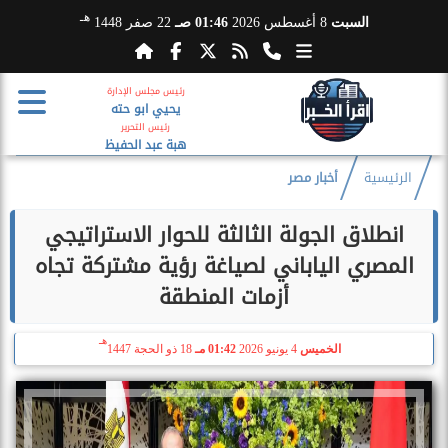
هـ
السبت
8 أغسطس 2026
01:46 صـ
22 صفر 1448
رئيس مجلس الإدارة
يحيي ابو حته
رئيس التحرير
هبة عبد الحفيظ
الرئيسية
أخبار مصر
​انطلاق الجولة الثالثة للحوار الاستراتيجي
المصري الياباني لصياغة رؤية مشتركة تجاه
أزمات المنطقة
هـ
الخميس
4 يونيو 2026
01:42 مـ
18 ذو الحجة 1447