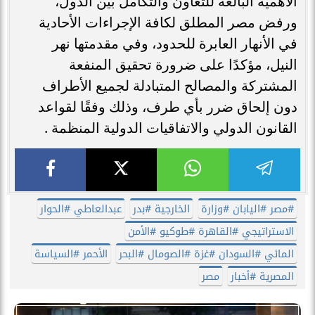
الأهمية البالغة للتعاون والتكامل بين الدول،
ورفض مصر المطلق لكافة الإجراءات الأحادية
في الأنهار العابرة للحدود، وفي مقدمتها نهر
النيل، مؤكدًا على ضرورة تحقيق المنفعة
المشتركة والمصالح المتبادلة لجميع الأطراف
دون إلحاق ضرر بأي طرف، وذلك وفقًا لقواعد
القانون الدولي والاتفاقيات الدولية المنظمة .
​#مصر #اليابان #وزارة
الخارجية #بدر
عبدالعاطي #الحوار
الاستراتيجي #القاهرة #طوكيو #الأمن
المائي #السودان #غزة #الصومال #البحر
الأحمر #السياسة
المصرية #أخبار
مصر