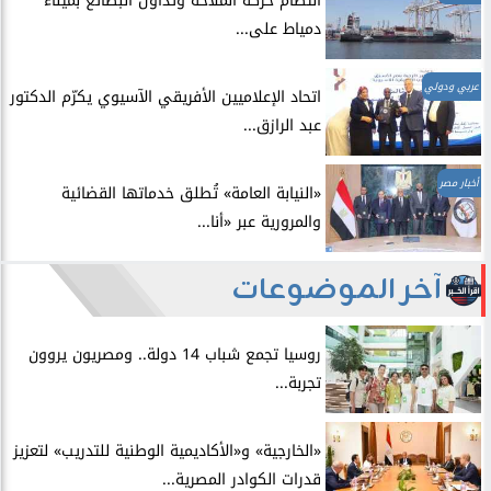
انتظام حركة الملاحة وتداول البضائع بميناء
دمياط على...
عربي ودولي
اتحاد الإعلاميين الأفريقي الآسيوي يكرّم الدكتور
عبد الرازق...
أخبار مصر
​«النيابة العامة» تُطلق خدماتها القضائية
والمرورية عبر «أنا...
آخر الموضوعات
روسيا تجمع شباب 14 دولة.. ومصريون يروون
تجربة...
​«الخارجية» و«الأكاديمية الوطنية للتدريب» لتعزيز
قدرات الكوادر المصرية...