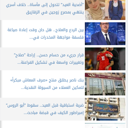
”أضحية العيد” تتحول إلى مأساة.. خلاف أسري
ينتهي بمصرع زوجين في الزقازيق
بين الردع والعلاج.. هل حان وقت إعادة صياغة
فلسفة مواجهة المخدرات في...
قرار جريء من حسام حسن.. إراحة ”صلاح”
وتغييرات واسعة في تشكيل الفراعنة...
بنك ناصر يطلق منتج «صرف المعاش مبكراً»
لتمكين العملاء من السيولة النقدية...
​ضربة استباقية قبل العيد.. سقوط ”أبو الروس”
إمبراطور الكيف في قبضة مباحث...