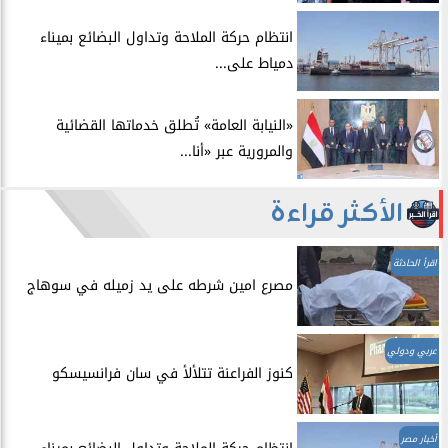
انتظام حركة الملاحة وتداول البضائع بميناء
دمياط على...
​«النيابة العامة» تُطلق خدماتها القضائية
والمرورية عبر «أنا...
الأكثر قراءة
اقرأ الحادثة
مصرع امين شرطه على يد زميله في سوهاج
عربي ودولي
​كنوز الفراعنة تتلألأ في سان فرانسيسكو
أخبار مصر