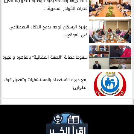
​«الخارجية» و«الأكاديمية الوطنية للتدريب» لتعزيز
قدرات الكوادر المصرية...
​وزيرة الإسكان توجه بدمج الذكاء الاصطناعي
في الموقع...
سقوط عصابة ”الصفة القضائية” بالقاهرة والجيزة
​رفع درجة الاستعداد بالمستشفيات وتفعيل غرف
الطوارئ