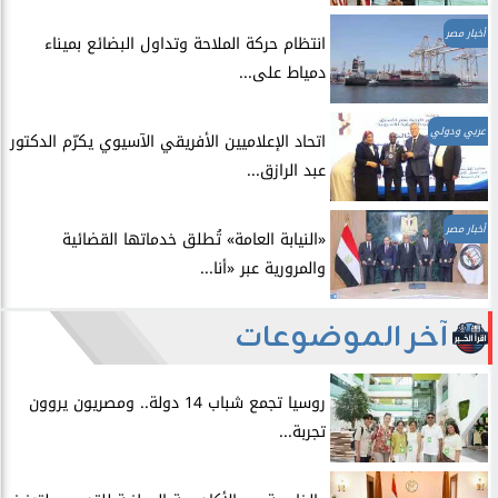
أخبار مصر
انتظام حركة الملاحة وتداول البضائع بميناء
دمياط على...
عربي ودولي
اتحاد الإعلاميين الأفريقي الآسيوي يكرّم الدكتور
عبد الرازق...
أخبار مصر
​«النيابة العامة» تُطلق خدماتها القضائية
والمرورية عبر «أنا...
آخر الموضوعات
روسيا تجمع شباب 14 دولة.. ومصريون يروون
تجربة...