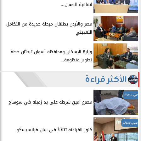
اتفاقية الضمان...
​مصر والأردن يطلقان مرحلة جديدة من التكامل
التعديني
وزارة الإسكان ومحافظة أسوان تبحثان خطة
تطوير منظومة...
الأكثر قراءة
اقرأ الحادثة
مصرع امين شرطه على يد زميله في سوهاج
عربي ودولي
​كنوز الفراعنة تتلألأ في سان فرانسيسكو