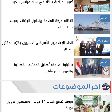
​كنوز الفراعنة تتلألأ في سان فرانسيسكو
أخبار مصر
انتظام حركة الملاحة وتداول البضائع بميناء
دمياط على...
عربي ودولي
اتحاد الإعلاميين الأفريقي الآسيوي يكرّم الدكتور
عبد الرازق...
أخبار مصر
​«النيابة العامة» تُطلق خدماتها القضائية
والمرورية عبر «أنا...
آخر الموضوعات
روسيا تجمع شباب 14 دولة.. ومصريون يروون
تجربة...