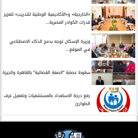
​«الخارجية» و«الأكاديمية الوطنية للتدريب» لتعزيز
قدرات الكوادر المصرية...
​وزيرة الإسكان توجه بدمج الذكاء الاصطناعي
في الموقع...
سقوط عصابة ”الصفة القضائية” بالقاهرة والجيزة
​رفع درجة الاستعداد بالمستشفيات وتفعيل غرف
الطوارئ