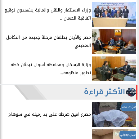
​وزراء الاستثمار والنقل والمالية يشهدون توقيع
اتفاقية الضمان...
​مصر والأردن يطلقان مرحلة جديدة من التكامل
التعديني
وزارة الإسكان ومحافظة أسوان تبحثان خطة
تطوير منظومة...
الأكثر قراءة
اقرأ الحادثة
مصرع امين شرطه على يد زميله في سوهاج
عربي ودولي