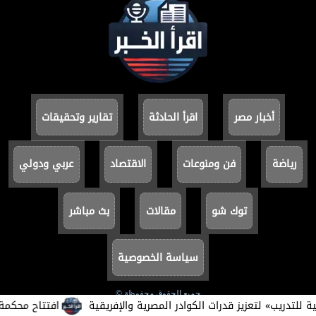
أخبار مصر
اقرأ الحادثة
تقارير وتحقيقات
رياضة
فن ومنوعات
الاقتصاد
عربي ودولي
توك شو
مقالات
بث مباشر
سياسة الخصوصية
جميع الحقوق محفوظة ©
ريب» لتعزيز قدرات الكوادر المصرية والإفريقية
افتتاح محكمة بورفؤاد