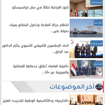
عربي ودولي
​كنوز الفراعنة تتلألأ في سان فرانسيسكو
أخبار مصر
انتظام حركة الملاحة وتداول البضائع بميناء
دمياط على...
عربي ودولي
اتحاد الإعلاميين الأفريقي الآسيوي يكرّم الدكتور
عبد الرازق...
أخبار مصر
​«النيابة العامة» تُطلق خدماتها القضائية
والمرورية عبر «أنا...
آخر الموضوعات
​«الخارجية» و«الأكاديمية الوطنية للتدريب» لتعزيز