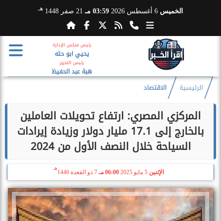
هـ
الخميس
6 أغسطس 2026
03:59 مـ
21 صفر 1448
رئيس مجلس الإدارة
يحيي ابو حته
رئيس التحرير
هبة عبد الحفيظ
الرئيسية
الاقتصاد
المركزي المصري: ارتفاع تحويلات العاملين
بالخارج إلى 17.1 مليار دولار وزيادة إيرادات
السياحة خلال النصف الأول من 2024
هـ
الإثنين
5 مايو 2025
06:00 مـ
7 ذو القعدة 1446