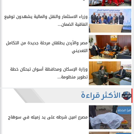
​وزراء الاستثمار والنقل والمالية يشهدون توقيع
اتفاقية الضمان...
​مصر والأردن يطلقان مرحلة جديدة من التكامل
التعديني
وزارة الإسكان ومحافظة أسوان تبحثان خطة
تطوير منظومة...
الأكثر قراءة
اقرأ الحادثة
مصرع امين شرطه على يد زميله في سوهاج