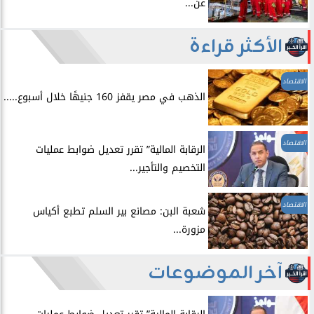
عن...
الأكثر قراءة
الاقتصاد
الذهب في مصر يقفز 160 جنيهًا خلال أسبوع.....
الاقتصاد
الرقابة المالية” تقرر تعديل ضوابط عمليات
التخصيم والتأجير...
الاقتصاد
شعبة البن: مصانع بير السلم تطبع أكياس
مزورة...
آخر الموضوعات