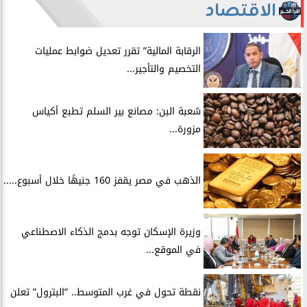
الاقتصاد
الرقابة المالية” تقرر تعديل ضوابط عمليات
التخصيم والتأجير...
شعبة البن: مصانع بير السلم تطبع أكياس
مزورة...
الذهب في مصر يقفز 160 جنيهًا خلال أسبوع.....
​وزيرة الإسكان توجه بدمج الذكاء الاصطناعي
في الموقع...
​نقطة تحول في غرب المتوسط.. ”البترول” تعلن