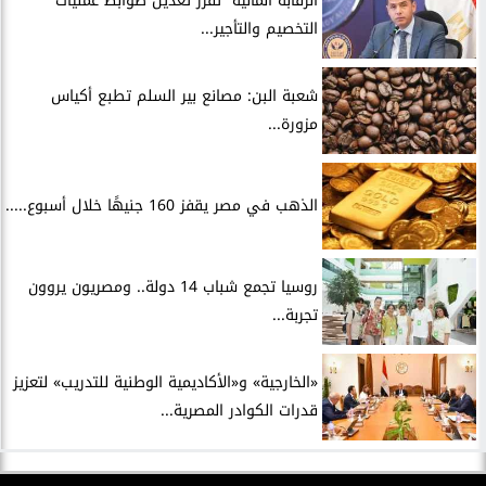
الرقابة المالية” تقرر تعديل ضوابط عمليات
التخصيم والتأجير...
شعبة البن: مصانع بير السلم تطبع أكياس
مزورة...
الذهب في مصر يقفز 160 جنيهًا خلال أسبوع.....
روسيا تجمع شباب 14 دولة.. ومصريون يروون
تجربة...
​«الخارجية» و«الأكاديمية الوطنية للتدريب» لتعزيز
قدرات الكوادر المصرية...