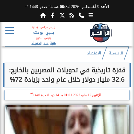
هـ
الأحد
9 أغسطس 2026
06:32 صـ
24 صفر 1448
رئيس مجلس الإدارة
يحيي ابو حته
رئيس التحرير
هبة عبد الحفيظ
الرئيسية
الاقتصاد
قفزة تاريخية في تحويلات المصريين بالخارج:
32.6 مليار دولار خلال عام واحد بزيادة 72%
هـ
الإثنين
12 مايو 2025
01:01 مـ
14 ذو القعدة 1446