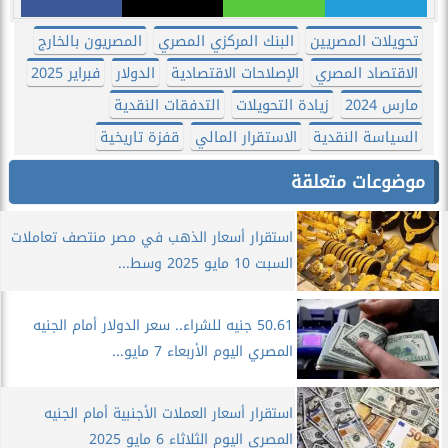
تحويلات المصريين
البنك المركزي المصري
المصريون بالخارج
الاقتصاد المصري
الإصلاحات الاقتصادية
الدولار
فبراير 2025
مارس 2024
زيادة التحويلات
التدفقات النقدية
السياسة النقدية
الاستقرار المالي
قفزة تاريخية
موضوعات متعلقة
استقرار أسعار الذهب في مصر منتصف تعاملات
السبت 10 مايو 2025 وسط...
50.61 جنيه للشراء.. سعر الدولار أمام الجنيه
المصري اليوم الأربعاء 7 مايو...
استقرار أسعار العملات الأجنبية أمام الجنيه
المصري اليوم الثلاثاء 6 مايو 2025