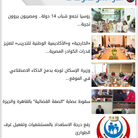
روسيا تجمع شباب 14 دولة.. ومصريون يروون
تجربة...
​«الخارجية» و«الأكاديمية الوطنية للتدريب» لتعزيز
قدرات الكوادر المصرية...
​وزيرة الإسكان توجه بدمج الذكاء الاصطناعي
في الموقع...
سقوط عصابة ”الصفة القضائية” بالقاهرة والجيزة
​رفع درجة الاستعداد بالمستشفيات وتفعيل غرف
الطوارئ