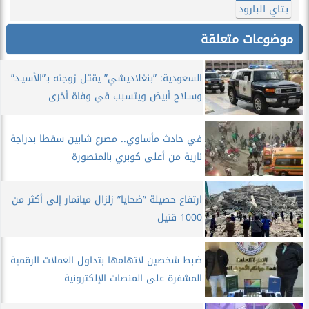
يتاي البارود
موضوعات متعلقة
السعودية: ”بنغلاديشي” يقتـل زوجته بـ”الأسيـد”
وسـلاح أبيض ويتسبب في وفاة أخرى
في حادث مأساوي.. مصرع شابين سقطا بدراجة
نارية من أعلى كوبري بالمنصورة
ارتفاع حصيلة ”ضحايا” زلزال ميانمار إلى أكثر من
1000 قتيل
ضبط شخصين لاتهامها بتداول العملات الرقمية
المشفرة على المنصات الإلكترونية