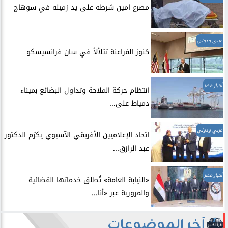
مصرع امين شرطه على يد زميله في سوهاج
عربي ودولي
​كنوز الفراعنة تتلألأ في سان فرانسيسكو
أخبار مصر
انتظام حركة الملاحة وتداول البضائع بميناء
دمياط على...
عربي ودولي
اتحاد الإعلاميين الأفريقي الآسيوي يكرّم الدكتور
عبد الرازق...
أخبار مصر
​«النيابة العامة» تُطلق خدماتها القضائية
والمرورية عبر «أنا...
آخر الموضوعات