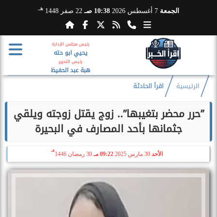
هـ
الجمعة
7 أغسطس 2026
10:38 صـ
22 صفر 1448
رئيس مجلس الإدارة
يحيي ابو حته
رئيس التحرير
هبة عبد الحفيظ
الرئيسية
اقرأ الحادثة
”حرر محضر بتغيبها”.. زوج يقتل زوجته ويلقي
جثمانها بأحد المصارف في البحيرة
هـ
الأحد
30 مارس 2025
09:22 مـ
30 رمضان 1446