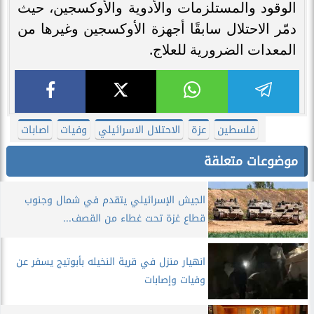
الوقود والمستلزمات والأدوية والأوكسجين، حيث
دمّر الاحتلال سابقًا أجهزة الأوكسجين وغيرها من
المعدات الضرورية للعلاج.
فلسطين
عزة
الاحتلال الاسرائيلي
وفيات
اصابات
موضوعات متعلقة
الجيش الإسرائيلي يتقدم في شمال وجنوب
قطاع غزة تحت غطاء من القصف...
انهيار منزل في قرية النخيله بأبوتيج يسفر عن
وفيات وإصابات