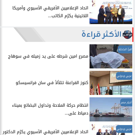
اتحاد الإعلاميين الأفريقي الآسيوي وأمريكا
اللاتينية يكرّم الكاتب...
الأكثر قراءة
اقرأ الحادثة
مصرع امين شرطه على يد زميله في سوهاج
عربي ودولي
​كنوز الفراعنة تتلألأ في سان فرانسيسكو
أخبار مصر
انتظام حركة الملاحة وتداول البضائع بميناء
دمياط على...
عربي ودولي
اتحاد الإعلاميين الأفريقي الآسيوي يكرّم الدكتور