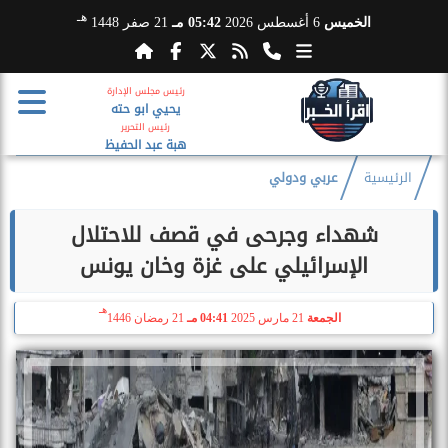
هـ
الخميس
6 أغسطس 2026
05:42 مـ
21 صفر 1448
رئيس مجلس الإدارة
يحيي ابو حته
رئيس التحرير
هبة عبد الحفيظ
الرئيسية
عربي ودولي
شهداء وجرحى في قصف للاحتلال
الإسرائيلي على غزة وخان يونس
هـ
الجمعة
21 مارس 2025
04:41 مـ
21 رمضان 1446