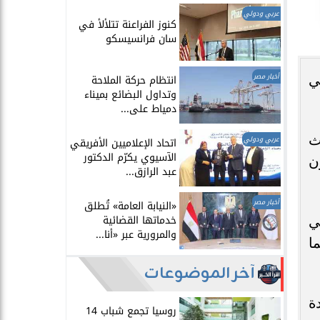
عربي ودولي
​كنوز الفراعنة تتلألأ في
سان فرانسيسكو
أخبار مصر
ي
انتظام حركة الملاحة
وتداول البضائع بميناء
دمياط على...
ث
عربي ودولي
اتحاد الإعلاميين الأفريقي
الآسيوي يكرّم الدكتور
ن
عبد الرازق...
أخبار مصر
​«النيابة العامة» تُطلق
خدماتها القضائية
في
والمرورية عبر «أنا...
ا
آخر الموضوعات
ة
روسيا تجمع شباب 14