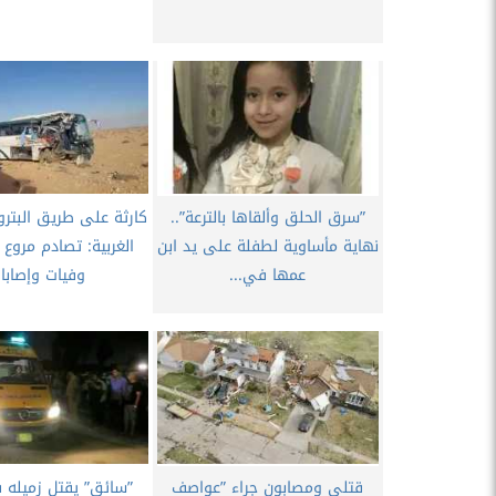
”سرق الحلق وألقاها بالترعة”..
كارثة على طريق البترو
نهاية مأساوية لطفلة على يد ابن
الغربية: تصادم مروع
عمها في...
وفيات وإصابا
قتلى ومصابون جراء ”عواصف
”سائق” يقتل زميله 