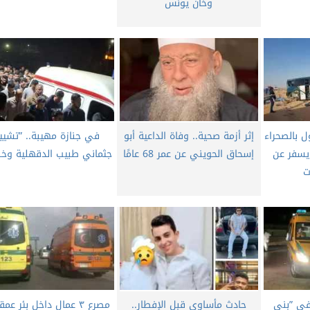
وخان يونس
ل بالصحراء
إثر أزمة صحية.. وفاة الداعية أبو
في جنازة مهيبة.. ”تشيي
 يسفر عن
إسحاق الحويني عن عمر 68 عامًا
جثماني طبيب الدقهلية وخط
ت
في ”بني
حادث مأساوي قبل الإفطار..