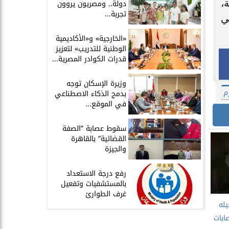
،
دولة.. ومصريون يروون
تجربة...
ي
​«الخارجية» و«الأكاديمية
الوطنية للتدريب» لتعزيز
قدرات الكوادر المصرية...
​وزيرة الإسكان توجه
م
بدمج الذكاء الاصطناعي
في الموقع...
سقوط عصابة ”الصفة
القضائية” بالقاهرة
والجيزة
​رفع درجة الاستعداد
بالمستشفيات وتفعيل
غرف الطوارئ
يله
ابات