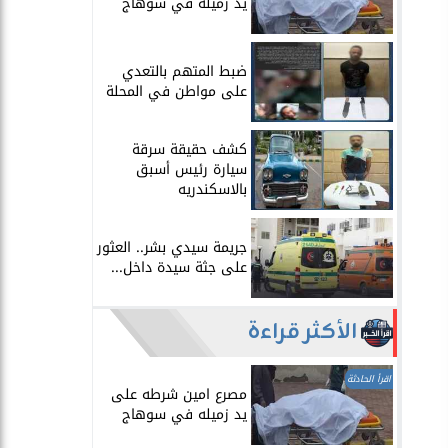
يد زميله في سوهاج
​ضبط المتهم بالتعدي
على مواطن في المحلة
​كشف حقيقة سرقة
سيارة رئيس أسبق
بالاسكندريه
​جريمة سيدي بشر.. العثور
على جثة سيدة داخل...
الأكثر قراءة
اقرأ الحادثة
مصرع امين شرطه على
يد زميله في سوهاج