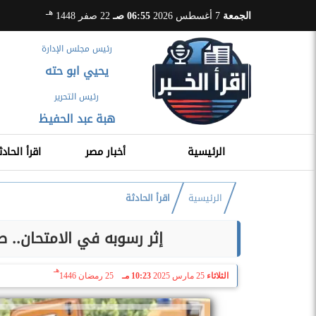
هـ
الجمعة
7 أغسطس 2026
06:55 صـ
22 صفر 1448
رئيس مجلس الإدارة
يحيي ابو حته
رئيس التحرير
هبة عبد الحفيظ
الرئيسية
أخبار مصر
اقرأ الحادث
الرئيسية
اقرأ الحادثة
إثر رسوبه في الامتحان.. 
هـ
الثلاثاء
25 مارس 2025
10:23 مـ
25 رمضان 1446