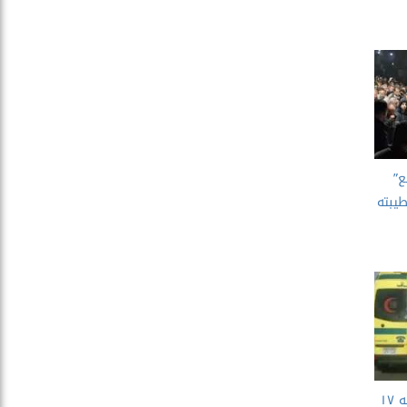
ع”
يبته
مصرع ٣ عمال داخل بئر عمقه ١٧