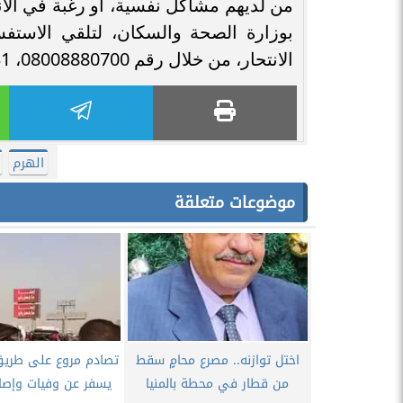
من لديهم مشاكل نفسية، أو رغبة في الانت
بوزارة الصحة والسكان، لتلقي الاستف
الانتحار، من خلال رقم 08008880700، 0220816831، طوال اليوم.
الهرم
موضوعات متعلقة
اختل توازنه.. مصرع محامٍ سقط
تصادم مروع على طري
من قطار في محطة بالمنيا
يسفر عن وفيات وإصا