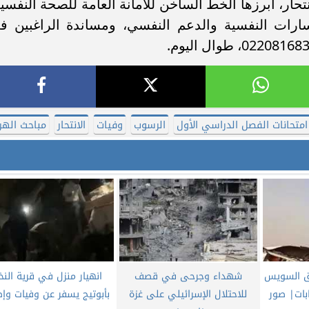
حار، أبرزها الخط الساخن للأمانة العامة للصحة النفسية
سارات النفسية والدعم النفسي، ومساندة الراغبين ف
امتحانات الفصل الدراسي الأول
الرسوب
وفيات
الانتحار
مباحث الهر
ق السويس
شهداء وجرحى في قصف
انهيار منزل في قرية النخ
بات| صور
للاحتلال الإسرائيلي على غزة
بأبوتيج يسفر عن وفيات وإص