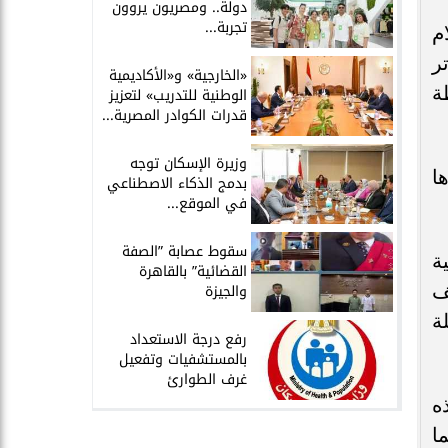
دولة.. ومصريون يروون
تجربة...
م
ر
​«الخارجية» و«الأكاديمية
ة
الوطنية للتدريب» لتعزيز
قدرات الكوادر المصرية...
​وزيرة الإسكان توجه
ا
بدمج الذكاء الاصطناعي
في الموقع...
سقوط عصابة ”الصفة
ة
القضائية” بالقاهرة
ف
والجيزة
ة
​رفع درجة الاستعداد
بالمستشفيات وتفعيل
غرف الطوارئ
ه
ا