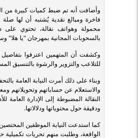
وأضافت أنه تم ضبط كميات كبيرة من المق
فاخرة ومبالغ نقدية يُشتبه أن لها صلة 
محمولة وهواتف نقالة، تحتوي على دل
بالسحوبات المجانية بمهرجان "يا هلا" 
وكشفت أن المتهمين اعترفوا بتفاصيل دق
للتلاعب والتزوير والرشوة بالتنسيق المسب
وبناء على ذلك أمرت النيابة العامة بالت
والاستعلام عن حساباتهم وتحويلاتهم ومعام
النقالة المضبوطة إلى الإدارة العامة للأد
ودقيقة حول محتوياتها ودلالاتها.
كما استدعت النيابة الموظفين المختصين 
الواقعة، وطلبت منهم تحريات تكميلية حو