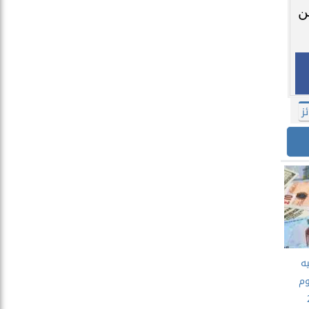
ن
ئز
ه
وم