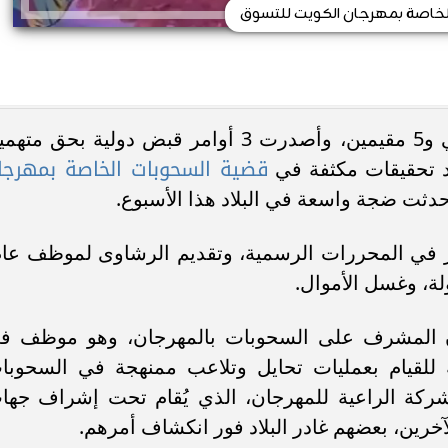
لخاصة بمهرجان الكويت للتسوق
أمرت النيابة العامة الكويتية بحجز كويتي و5 مقيمين، وأصدرت 3 أوامر قبض دولية بحق م
قضية السحوبات الخاصة بمهرجا
عد تحقيقات مكثفة في
أحدثت ضجة واسعة في البلاد هذا الأسبوع.
وير في المحررات الرسمية، وتقديم الرشاوى لموظف عام
لة، وغسل الأموال.
أن المشرف على السحوبات بالمهرجان، وهو موظف ف
ه للقيام بعمليات تحايل وتلاعب ممنهجة في السحوبا
شركة الراعية للمهرجان، الذي يُقام تحت إشراف جها
آخرين، بعضهم غادر البلاد فور انكشاف أمرهم.