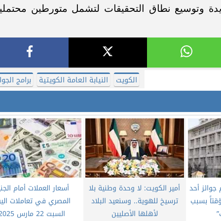
دة وتوسيع نطاق التحقيقات لتشمل متورطين محتملي
الكويت
النيابة العامة الكويتية
برامج الجوا
جوائز أحد
أمير الكويت: لا وحدة وطنية بلا
أسعار العملات أمام الجني
ؤقتاً بسبب
ترسيخ للهوية.. وسنعيد البلاد
المصري في تعاملات الي
”
لأهلها الأصليين
السبت 22 مارس 2025