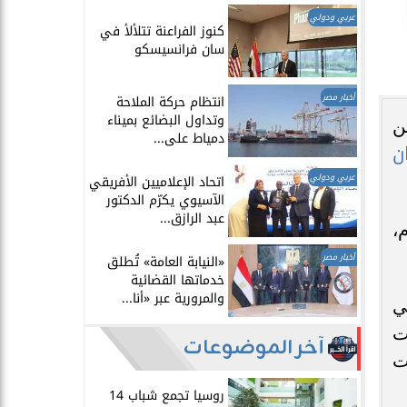
عربي ودولي
​كنوز الفراعنة تتلألأ في
سان فرانسيسكو
أخبار مصر
انتظام حركة الملاحة
وتداول البضائع بميناء
تهمين
دمياط على...
ن
عربي ودولي
اتحاد الإعلاميين الأفريقي
الآسيوي يكرّم الدكتور
عبد الرازق...
،
أخبار مصر
​«النيابة العامة» تُطلق
خدماتها القضائية
والمرورية عبر «أنا...
ي
ت
آخر الموضوعات
ت
روسيا تجمع شباب 14