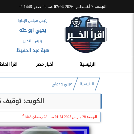
هـ
الجمعة
7 أغسطس 2026
07:04 صـ
22 صفر 1448
رئيس مجلس الإدارة
يحيي ابو حته
رئيس التحرير
هبة عبد الحفيظ
الرئيسية
أخبار مصر
اقرأ الحادث
الرئيسية
عربي ودولي
الكويت: توقيف 6 أشخاص في ”قضية السحوبات”
هـ
الجمعة
28 مارس 2025
01:24 مـ
28 رمضان 1446