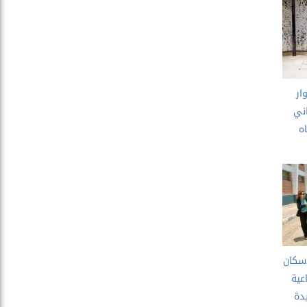
ار
اني
ه
إسكان
عية
دة