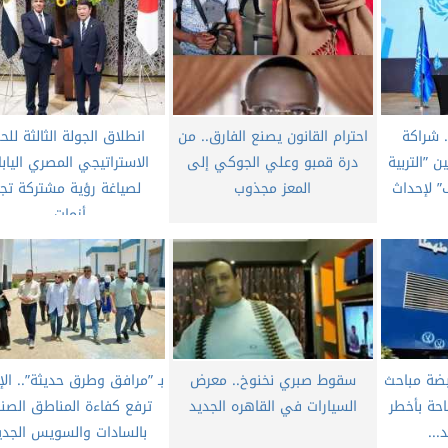
. شراكة
احترام القانون يصنع الفارق.. من
​انطلاق الجولة الثالثة للحو
 ”التربية
درة قمبو وعلي الجوكي إلى
الاستراتيجي المصري الياب
” لإحداث
المعز مجذوب
لصياغة رؤية مشتركة تجا
أزمات...
بضة مباحث
​سقوط صبري نخنوخ.. معرض
بـ ”مرافق وطرق حديثة”.. ال
حة بأخطر
السيارات في القاهره الجديد
ترفع كفاءة المناطق الصنا
..
بالسادات والسويس الجدي