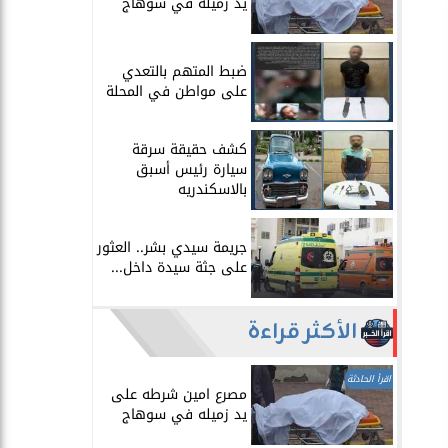
يد زميله في سوهاج
​ضبط المتهم بالتعدي
على مواطن في المحلة
​كشف حقيقة سرقة
سيارة رئيس أسبق
بالاسكندريه
​جريمة سيدي بشر.. العثور
على جثة سيدة داخل...
الأكثر قراءة
اقرأ الحادثة
مصرع امين شرطه على
يد زميله في سوهاج