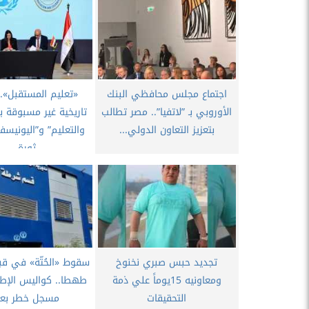
اجتماع مجلس محافظي البنك
​«تعليم المستقبل».
الأوروبي بـ ”لاتفيا”.. مصر تطالب
تاريخية غير مسبوقة بين
بتعزيز التعاون الدولي...
والتعليم” و”اليونيسف
ثورة...
تجديد حبس صبري نخنوخ
سقوط «الحُتّة» في ق
ومعاونيه 15يوماً علي ذمة
طهطا.. كواليس الإطا
التحقيقات
مسجل خطر بعد.