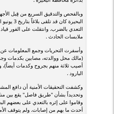
وبالفحص والتدقيق السريع من قِبل الأجهزة
البحيرة كان
التعدي بالضرب. وانتقلت على الفور قياد
ملابسات الحادث .
​وأسفرت التحريات وجمع المعلومات عن 
(مالك محل ووالدته، مصابين بكدمات وجر
أصيب ثلاثة منهم بجروح وكدمات أيضاً)، و
البارود .
​وكشفت التحقيقات الأمنية أن دافع المش
وتحديداً بشأن "طريق فاصل" يقع بين منا
وقاموا على إثره بالتعدي على بعضهم ال
أحدث ما بهم من إصابات. ولم يتوقف الأمر