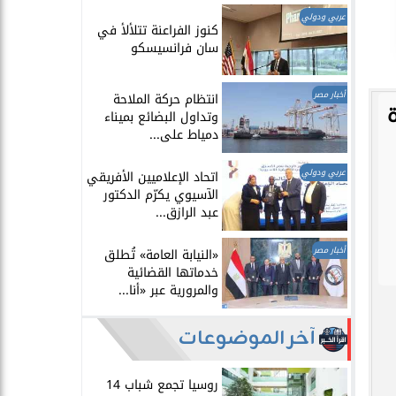
عربي ودولي
​كنوز الفراعنة تتلألأ في
سان فرانسيسكو
أخبار مصر
انتظام حركة الملاحة
وتداول البضائع بميناء
دمياط على...
عربي ودولي
اتحاد الإعلاميين الأفريقي
الآسيوي يكرّم الدكتور
عبد الرازق...
أخبار مصر
​«النيابة العامة» تُطلق
خدماتها القضائية
والمرورية عبر «أنا...
آخر الموضوعات
روسيا تجمع شباب 14