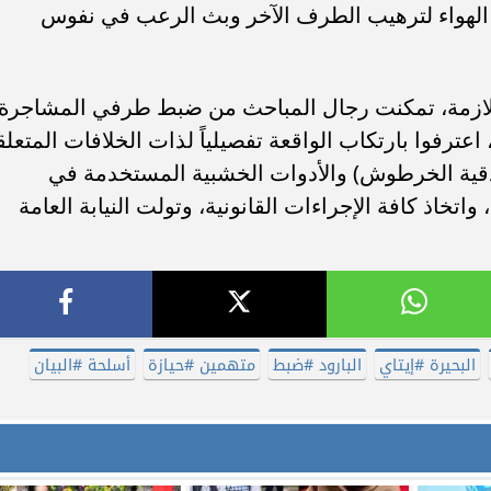
الهواء لترهيب الطرف الآخر وبث الرعب في نفوس
اللازمة، تمكنت رجال المباحث من ضبط طرفي المشاجرة
 اعترفوا بارتكاب الواقعة تفصيلياً لذات الخلافات المتعلق
بندقية الخرطوش) والأدوات الخشبية المستخدمة في
واتخاذ كافة الإجراءات القانونية، وتولت النيابة العامة
البحيرة #إيتاي
البارود #ضبط
متهمين #حيازة
أسلحة #البيان