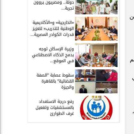
دولة.. ومصريون يروون
تجربة...
ن
​«الخارجية» و«الأكاديمية
الوطنية للتدريب» لتعزيز
قدرات الكوادر المصرية...
​وزيرة الإسكان توجه
بدمج الذكاء الاصطناعي
م
في الموقع...
سقوط عصابة ”الصفة
القضائية” بالقاهرة
والجيزة
​رفع درجة الاستعداد
بالمستشفيات وتفعيل
غرف الطوارئ