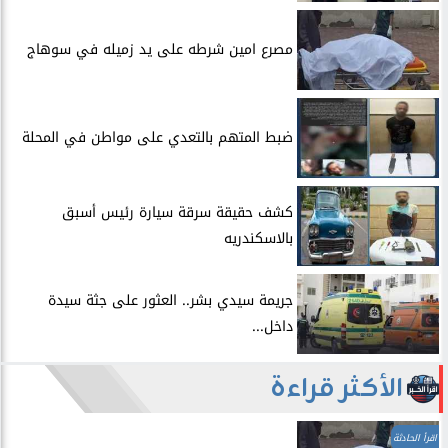
مصرع امين شرطه على يد زميله في سوهاج
​ضبط المتهم بالتعدي على مواطن في المحلة
​كشف حقيقة سرقة سيارة رئيس أسبق
بالاسكندريه
​جريمة سيدي بشر.. العثور على جثة سيدة
داخل...
الأكثر قراءة
اقرأ الحادثة