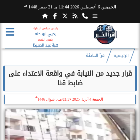
هـ
الخميس
6 أغسطس 2026
11:44 مـ
21 صفر 1448
رئيس مجلس الإدارة
يحيي ابو حته
رئيس التحرير
هبة عبد الحفيظ
الرئيسية
اقرأ الحادثة
قرار جديد من النيابة في واقعة الاعتداء على
ضابط قنا
هـ
الجمعة
4 أبريل 2025
03:57 مـ
5 شوال 1446