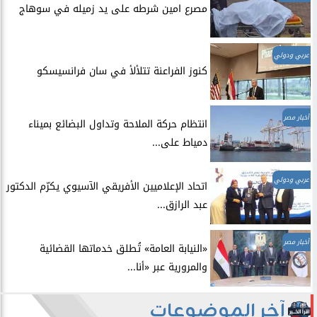
مصرع امين شرطه على يد زميله في سوهاج
عربي ودولي
​كنوز الفراعنة تتلألأ في سان فرانسيسكو
أخبار مصر
انتظام حركة الملاحة وتداول البضائع بميناء
دمياط على...
عربي ودولي
اتحاد الإعلاميين الأفريقي الآسيوي يكرّم الدكتور
عبد الرازق...
أخبار مصر
​«النيابة العامة» تُطلق خدماتها القضائية
والمرورية عبر «أنا...
آخر الموضوعات