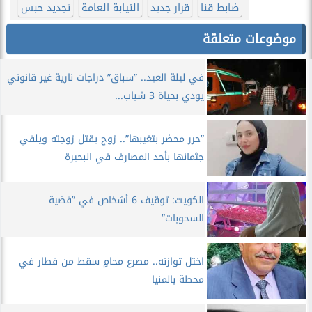
ضابط قنا
قرار جديد
النيابة العامة
تجديد حبس
موضوعات متعلقة
في ليلة العيد.. ”سباق” دراجات نارية غير قانوني
يودي بحياة 3 شباب...
”حرر محضر بتغيبها”.. زوج يقتل زوجته ويلقي
جثمانها بأحد المصارف في البحيرة
الكويت: توقيف 6 أشخاص في ”قضية
السحوبات”
اختل توازنه.. مصرع محامٍ سقط من قطار في
محطة بالمنيا