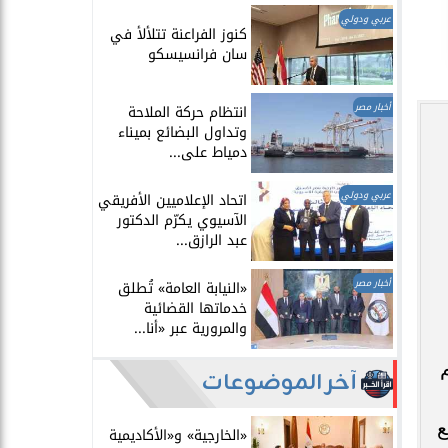
عربي ودولي
​كنوز الفراعنة تتلألأ في
سان فرانسيسكو
أخبار مصر
انتظام حركة الملاحة
وتداول البضائع بميناء
دمياط على...
عربي ودولي
اتحاد الإعلاميين الأفريقي
الآسيوي يكرّم الدكتور
عبد الرازق...
أخبار مصر
​«النيابة العامة» تُطلق
خدماتها القضائية
والمرورية عبر «أنا...
م
آخر الموضوعات
ع
​«الخارجية» و«الأكاديمية