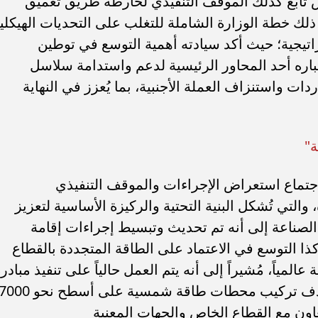
س تابع كذلك الموقف التنفيذي لخارطة طريق تعميق
ك خطة الوزارة الشاملة للتغلب على التحديات الهيكلي
تراتيجية؛ حيث أكد سيادته أهمية التوسع في توطين
عتباره أحد المحاور الرئيسية لدعم واستدامة سلاسل
ردات واستنزاف العملة الأجنبية، بما يُعزز في النهاية
ة"
اجتماع استعراض الإجراءات والموقف التنفيذي
لتي تُشكل البنية التحتية والركيزة الأساسية لتعزيز
 الصناعة إلى أنه تم تحديث وتبسيط إجراءات إقامة
ا التوسع في الاعتماد على الطاقة المتجددة بالقطاع
المياً، مُشيراً إلى أنه يتم العمل حالياً على تنفيذ مبادر
"شمس الصناعة" الطموحة، والتي تستهدف تركيب محطات طاقة شمسية على أسطح نحو 0
ون مع القطاع الخاص والجهات المعنية