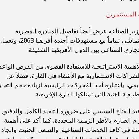
 المستثمرين
زير الصناعة عرض أيضاً تفاصيل المبادرة المصرية
للتكامل الصناعي الإفريقي، مُوضحاً أنها تتماشى تماماً مع مستهدفات أجندة أفريقيا 2063، وتعمل
تجاري الصناعي بين الدول الأفريقية الشقيقة
لأهمية الاستراتيجية للاستفادة القصوى من الفرص الواعد
الشراكات الاستثمارية مع الأشقاء في القارة، فضلاً عن
ي، باِعتباره أحد المُحركات الرئيسية لزيادة حجم التجار
بيعية الغنية التي تمتلكها القارة الإفريقية
عبد الفتاح السيسي على ضرورة التنفيذ الكامل والدقيق
 الصارم بالأطر الزمنية المحددة، كما أكد على أهمية
نة في كافة الخدمات الصناعية، والسعي الحثيث والجاد
 في عملية التصنيع الشاملة في مصر. ووّجه سيادته