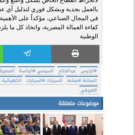
بالعمل بجدية وبشكل فوري لتذليل أي عقب
في المجال الصناعي، مؤكداً على الأهمية 
كفاءة العمالة المصرية، واتخاذ كل ما ي
الوطنية
​#الرئيس
عبدالفتاح
السيسي #الرئاسة
المصرية
الصناعة #صناعة
السيارات #السيارات
الكهربائية
الافريقي
موضوعات متعلقة