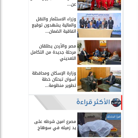
عن...
​وزراء الاستثمار والنقل
والمالية يشهدون توقيع
اتفاقية الضمان...
​مصر والأردن يطلقان
مرحلة جديدة من التكامل
التعديني
وزارة الإسكان ومحافظة
أسوان تبحثان خطة
تطوير منظومة...
الأكثر قراءة
اقرأ الحادثة
مصرع امين شرطه على
يد زميله في سوهاج