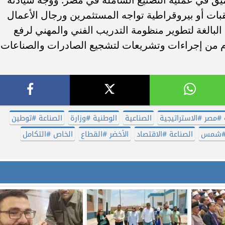
ات أو بيروقراطية تواجه المستثمرين ورجال الأعمال
البالغة لتطوير منظومة التدريب الفني والمهني لرفع
لزم من إجراءات وتشريعات لتشجيع الصادرات والصناعات
 #مصر #الاستراتيجية
الصناعية
الوطنية #وزارة
الصناعة #توطين
 #شمس
الصناعة #الاقتصاد
الأخضر #القطاع
الخاص #التكامل