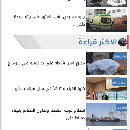
​جريمة سيدي بشر.. العثور على جثة سيدة
داخل...
الأكثر قراءة
اقرأ الحادثة
مصرع امين شرطه على يد زميله في سوهاج
عربي ودولي
​كنوز الفراعنة تتلألأ في سان فرانسيسكو
أخبار مصر
انتظام حركة الملاحة وتداول البضائع بميناء
دمياط على...