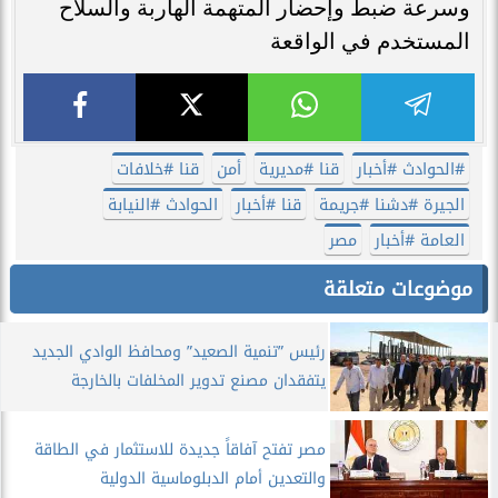
وسرعة ضبط وإحضار المتهمة الهاربة والسلاح
المستخدم في الواقعة
#الحوادث #أخبار
قنا #مديرية
أمن
قنا #خلافات
الجيرة #دشنا #جريمة
قنا #أخبار
الحوادث #النيابة
العامة #أخبار
مصر
موضوعات متعلقة
​رئيس ”تنمية الصعيد” ومحافظ الوادي الجديد
يتفقدان مصنع تدوير المخلفات بالخارجة
​مصر تفتح آفاقاً جديدة للاستثمار في الطاقة
والتعدين أمام الدبلوماسية الدولية