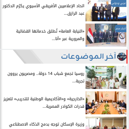
عربي ودولي
اتحاد الإعلاميين الأفريقي الآسيوي يكرّم الدكتور
عبد الرازق...
أخبار مصر
​«النيابة العامة» تُطلق خدماتها القضائية
والمرورية عبر «أنا...
آخر الموضوعات
روسيا تجمع شباب 14 دولة.. ومصريون يروون
تجربة...
​«الخارجية» و«الأكاديمية الوطنية للتدريب» لتعزيز
قدرات الكوادر المصرية...
​وزيرة الإسكان توجه بدمج الذكاء الاصطناعي