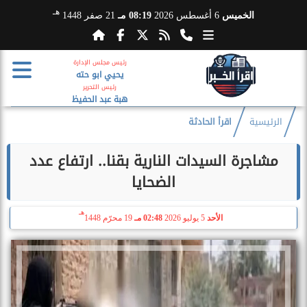
هـ
الخميس
6 أغسطس 2026
08:19 مـ
21 صفر 1448
رئيس مجلس الإدارة
يحيي ابو حته
رئيس التحرير
هبة عبد الحفيظ
الرئيسية
اقرأ الحادثة
مشاجرة السيدات النارية بقنا.. ارتفاع عدد
الضحايا
هـ
الأحد
5 يوليو 2026
02:48 مـ
19 محرّم 1448