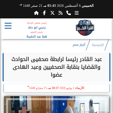
هـ
الخميس
6 أغسطس 2026
05:43 مـ
21 صفر 1448
رئيس مجلس الإدارة
يحيي ابو حته
رئيس التحرير
هبة عبد الحفيظ
الرئيسية
أخبار مصر
عبد القادر رئيسا لرابطة صحفيى الحوادث
والقضايا بنقابة الصحفيين وعبد الهادى
عضوا
هـ
الأربعاء
1 يوليو 2026
10:37 صـ
15 محرّم 1448