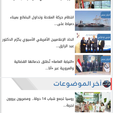
أخبار مصر
انتظام حركة الملاحة وتداول البضائع بميناء
دمياط على...
عربي ودولي
اتحاد الإعلاميين الأفريقي الآسيوي يكرّم الدكتور
عبد الرازق...
أخبار مصر
​«النيابة العامة» تُطلق خدماتها القضائية
والمرورية عبر «أنا...
آخر الموضوعات
روسيا تجمع شباب 14 دولة.. ومصريون يروون
تجربة...