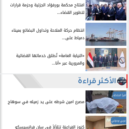
افتتاح محكمة بورفؤاد الجزئية وحزمة قرارات
لتطوير القضاء...
انتظام حركة الملاحة وتداول البضائع بميناء
دمياط على...
​«النيابة العامة» تُطلق خدماتها القضائية
والمرورية عبر «أنا...
الأكثر قراءة
اقرأ الحادثة
مصرع امين شرطه على يد زميله في سوهاج
عربي ودولي
​كنوز الفراعنة تتلألأ في سان فرانسيسكو