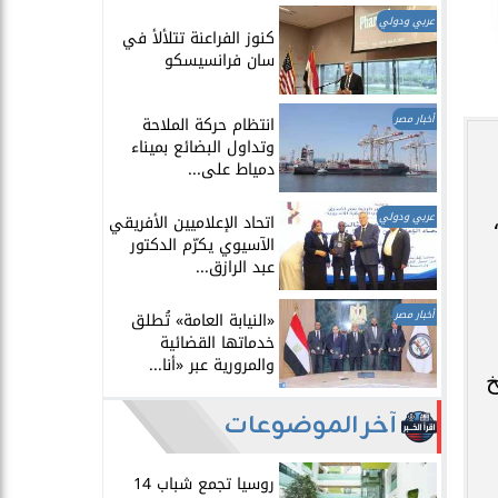
عربي ودولي
​كنوز الفراعنة تتلألأ في
سان فرانسيسكو
أخبار مصر
انتظام حركة الملاحة
وتداول البضائع بميناء
دمياط على...
عربي ودولي
اتحاد الإعلاميين الأفريقي
الآسيوي يكرّم الدكتور
عبد الرازق...
أخبار مصر
​«النيابة العامة» تُطلق
خدماتها القضائية
والمرورية عبر «أنا...
خ
آخر الموضوعات
روسيا تجمع شباب 14