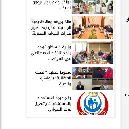
دولة.. ومصريون يروون
تجربة...
ا
​«الخارجية» و«الأكاديمية
الوطنية للتدريب» لتعزيز
قدرات الكوادر المصرية...
​وزيرة الإسكان توجه
بدمج الذكاء الاصطناعي
في الموقع...
سقوط عصابة ”الصفة
القضائية” بالقاهرة
والجيزة
ت
​رفع درجة الاستعداد
بالمستشفيات وتفعيل
غرف الطوارئ