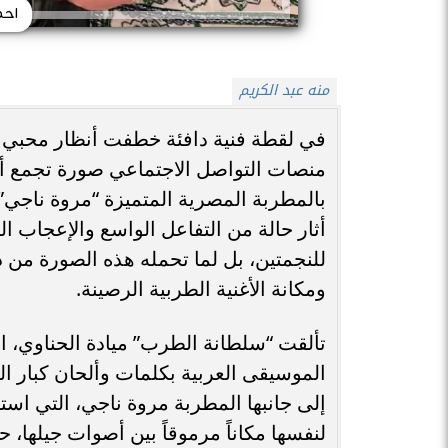
احد
منه عبد الكريم
في لقطة فنية دافئة خطفت أنظار محبي 
منصات التواصل الاجتماعي صورة تجمع أيقون
بالمطربة المصرية المتميزة “مروة ناجي”.
أثار حالة من التفاعل الواسع والإعجاب 
للنجمتين، بل لما تحمله هذه الصورة من 
ومكانة الأغنية الطربية الرصينة.
تألقت “سلطانة الطرب” ميادة الحناوي، الم
الموسيقى العربية بكلمات وألحان كبار ال
إلى جانبها المطربة مروة ناجي، التي ا
لنفسها مكاناً مرموقاً بين أصوات جيلها، 