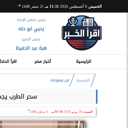
هـ
الخميس
6 أغسطس 2026
11:31 مـ
21 صفر 1448
رئيس مجلس الإدارة
يحيي ابو حته
رئيس التحرير
هبة عبد الحفيظ
الرئيسية
أخبار مصر
اقرأ الحادث
الرئيسية
فن ومنوعات
سحر الطرب يجم
هـ
السبت
20 يونيو 2026
01:56 مـ
4 محرّم 1448