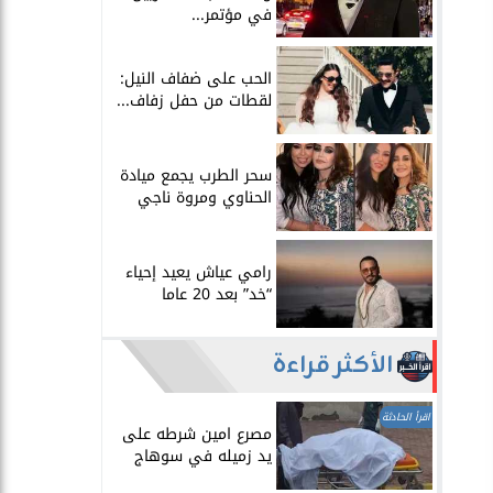
في مؤتمر...
الحب على ضفاف النيل:
لقطات من حفل زفاف...
سحر الطرب يجمع ميادة
الحناوي ومروة ناجي
رامي عياش يعيد إحياء
“خد” بعد 20 عاما
الأكثر قراءة
اقرأ الحادثة
مصرع امين شرطه على
يد زميله في سوهاج