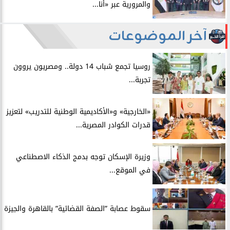
والمرورية عبر «أنا...
آخر الموضوعات
روسيا تجمع شباب 14 دولة.. ومصريون يروون
تجربة...
​«الخارجية» و«الأكاديمية الوطنية للتدريب» لتعزيز
قدرات الكوادر المصرية...
​وزيرة الإسكان توجه بدمج الذكاء الاصطناعي
في الموقع...
سقوط عصابة ”الصفة القضائية” بالقاهرة والجيزة