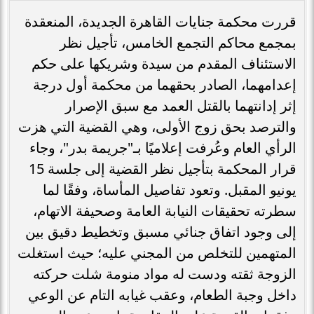
​قررت محكمة جنايات القاهرة الجديدة، المنعقدة
بمجمع محاكم التجمع الخامس، تأجيل نظر
الاستئناف المقدم من سيدة وشريكها على حكم
إعدامهما، الصادر بحقهما من محكمة أول درجة
إثر إدانتهما بالقتل العمد مع سبق الإصرار
والترصد بحق زوج الأولى، وهي القضية التي هزت
الرأي العام وعُرفت إعلاميًا بـ"جريمة بدر"، وجاء
قرار المحكمة بتأجيل نظر القضية إلى جلسة 15
يونيو المقبل. ​وتعود تفاصيل المأساة، وفقًا لما
سطرته تحقيقات النيابة العامة وصحيفة الاتهام،
إلى وجود اتفاق جنائي مسبق وتخطيط دقيق بين
المتهمين للتخلص من المجني عليه؛ حيث استغلت
الزوجة ثقته ودست له مواد منومة شلت حركته
داخل وجبة الطعام، وعقب غيابه التام عن الوعي