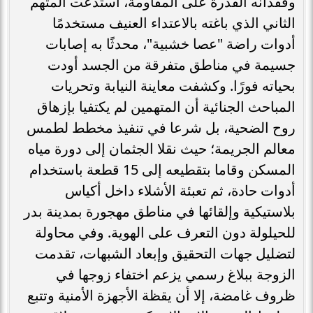
وفقدانه القدرة على المقاومة، استدعت المتهم
الثاني الذي باغته بالاعتداء العنيف مستخدمًا
أدوات راضة "عصا خشبية"، محدثًا به إصابات
جسيمة في مناطق متفرقة من الجسد أودت
بحياته فورًا. ​وكشفت معاينة النيابة وتحريات
المباحث الجنائية أن المتهمين لم يكتفيا بإزهاق
روح الضحية، بل شرعا في تنفيذ مخطط لطمس
معالم الجريمة؛ حيث نقلا الجثمان إلى دورة مياه
المسكن وقاما بتقطيعه إلى 15 قطعة باستخدام
أدوات حادة، ثم تعبئة الأشلاء داخل أكياس
بلاستيكية وإلقائها في مناطق مهجورة بمدينة بدر
للحيلولة دون التعرف على الهوية. ​وفي محاولة
لتضليل جهات التحقيق وإبعاد الشبهات، تقدمت
الزوجة ببلاغ رسمي يزعم اختفاء زوجها في
ظروف غامضة، إلا أن يقظة الأجهزة الأمنية وتتبع