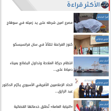
الأكثر قراءة
اقرأ الحادثة
مصرع امين شرطه على يد زميله في سوهاج
عربي ودولي
​كنوز الفراعنة تتلألأ في سان فرانسيسكو
أخبار مصر
انتظام حركة الملاحة وتداول البضائع بميناء
دمياط على...
عربي ودولي
اتحاد الإعلاميين الأفريقي الآسيوي يكرّم الدكتور
عبد الرازق...
أخبار مصر
​«النيابة العامة» تُطلق خدماتها القضائية