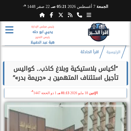
هـ
الجمعة
7 أغسطس 2026
05:21 صـ
22 صفر 1448
رئيس مجلس الإدارة
يحيي ابو حته
رئيس التحرير
هبة عبد الحفيظ
الرئيسية
اقرأ الحادثة
​”أكياس بلاستيكية وبلاغ كاذب.. كواليس
تأجيل استئناف المتهمين بـ «جريمة بدر»”
هـ
الإثنين
18 مايو 2026
01:13 مـ
1 ذو الحجة 1447