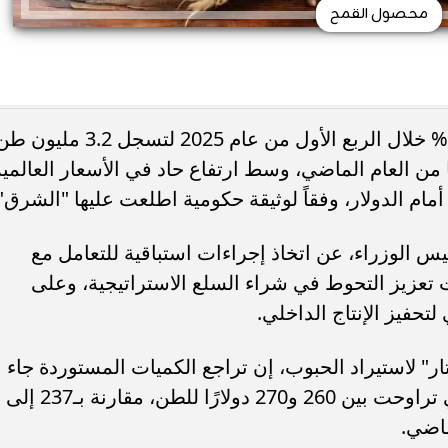
محصول القمح
تراجعت واردات القمح في مصر بنسبة 3% خلال الربع الأول من عام 2025 لتسجل 3.2 
ة نفسها من العام الماضي، وسط ارتفاع حاد في الأسعار العالمي
م الدولار، وفقاً لوثيقة حكومية اطلعت عليها "الشرق"
 الوزراء، عن اتخاذ إجراءات استباقية للتعامل مع
ت تعزيز التحوط في شراء السلع الاستراتيجية، وعلى
تحفيز الإنتاج الداخلي.
 لاستيراد الحبوب، إن تراجع الكميات المستوردة جاء
نتيجة ارتفاع أسعار القمح الروسي، والتي تراوحت بين 260 و270 دولارًا للطن، مقارنة بـ237 إلى