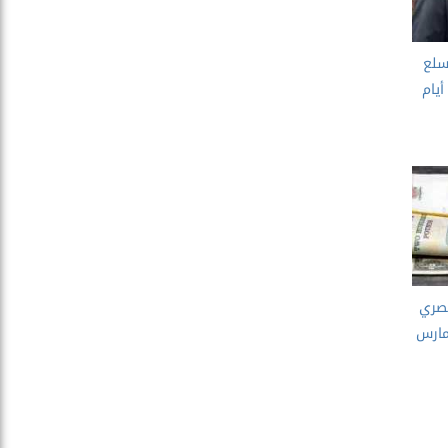
لسلع
يام
مصري
نوك اليوم الأحد 30 مارس