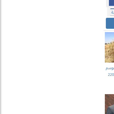
ة
موسم
لقمح لعام 2025: 2200