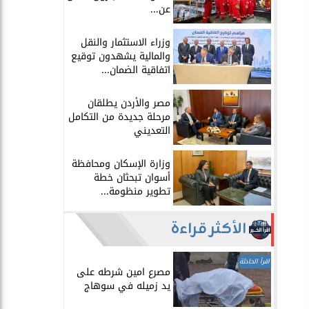
عن...
​وزراء الاستثمار والنقل
والمالية يشهدون توقيع
اتفاقية الضمان...
​مصر والأردن يطلقان
مرحلة جديدة من التكامل
التعديني
وزارة الإسكان ومحافظة
أسوان تبحثان خطة
تطوير منظومة...
الأكثر قراءة
اقرأ الحادثة
مصرع امين شرطه على
يد زميله في سوهاج