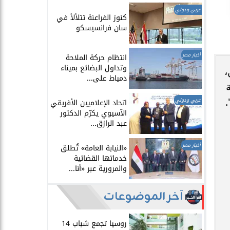
عربي ودولي
​كنوز الفراعنة تتلألأ في
سان فرانسيسكو
أخبار مصر
انتظام حركة الملاحة
وتداول البضائع بميناء
مليون طن،
دمياط على...
ة
.
عربي ودولي
اتحاد الإعلاميين الأفريقي
الآسيوي يكرّم الدكتور
عبد الرازق...
أخبار مصر
​«النيابة العامة» تُطلق
خدماتها القضائية
والمرورية عبر «أنا...
آخر الموضوعات
روسيا تجمع شباب 14