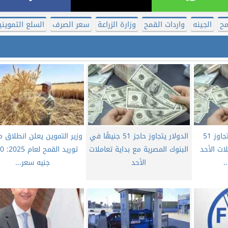
مح
الجينه
واردات القمح
وزارة الزراعة
سعر الصرف
السلع التمويني
سعر صرف الدولار يتجاوز 51
الدولار يتجاوز حاجز 51 جنيهًا في
وزير التموين يعلن انطلاق 
ات الأحد
البنوك المصرية مع بداية تعاملات
توريد ا
.
الأحد
جنيه سعر...