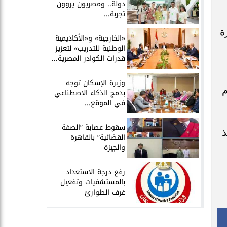
دولة.. ومصريون يروون
تجربة...
الفترة
​«الخارجية» و«الأكاديمية
الوطنية للتدريب» لتعزيز
قدرات الكوادر المصرية...
​وزيرة الإسكان توجه
وسم
بدمج الذكاء الاصطناعي
في الموقع...
سقوط عصابة ”الصفة
نذ
القضائية” بالقاهرة
والجيزة
​رفع درجة الاستعداد
بالمستشفيات وتفعيل
غرف الطوارئ