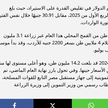
لدولار في تقليص القدرة على الاستيراد، حيث بلغ
متوسط سعر الصرف 50.40 جنيهًا خلال الربع الأول من 2025، مقابل 30.91 جنيهًا خلال نفس 
وتستهدف وزارة الزراعة إنتاج 10 ملايين طن من القمح المحلي هذا العام عبر زراعة 3.1 مليون
فدان، فيما تسعى وزارة التموين إلى استلام 4 ملايين طن بسعر 2200 جنيه للأردب. وقد بدأ م
من الجدير بالذكر أن واردات القمح في 2024 قد بلغت 14.2 مليون طن، وهو أعلى مستوى لها م
لأسعار حينها. وفي تحول بارز نهاية العام الماضي، تم
تموينية إلى جهاز مستقبل مصر التابع للقوات المسلحة،
اب رسمي من وزير التموين إلى وزيرة الزراعة