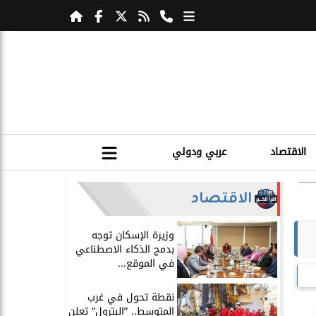
الاقتصاد
عربي ودولي
الاقتصاد
​وزيرة الإسكان توجه
بدمج الذكاء الاصطناعي
في الموقع...
​نقطة تحول في غرب
المتوسط.. ”البترول” تعلن