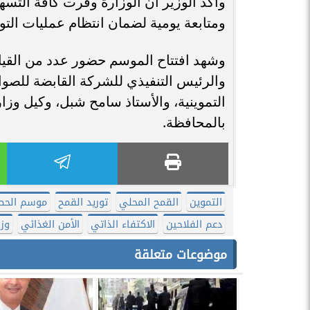
وأكد الوزير أن الوزارة وفرت كافة التسه
ومتابعة يومية لضمان انتظام عمليات التور
وشهد افتتاح الموسم حضور عدد من القيا
والرئيس التنفيذي للشركة القابضة للصوا
التموينية، والأستاذ سامح شبل، وكيل وزار
بالمحافظة.
التموين
القمح المحلي
توريد القمح
موسم الحص
دعم الفلاحين
الاكتفاء الذاتي
الأمن الغذائي
وزا
موضوعات متعلقة