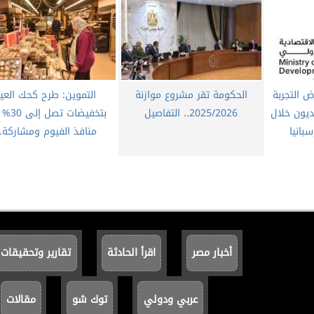
 التجربة
الحكومة تقر مشروع موازنة
التموين: طرح كحك العي
ديون خلال
2025/2026.. التفاصيل
بتخفيضات 
بانيا
منافذ الفيوم ومشاركة..
أخبار مصر
اقرأ الحادثة
تقارير وتحقيقات
عربي ودولي
توك شو
مقالات