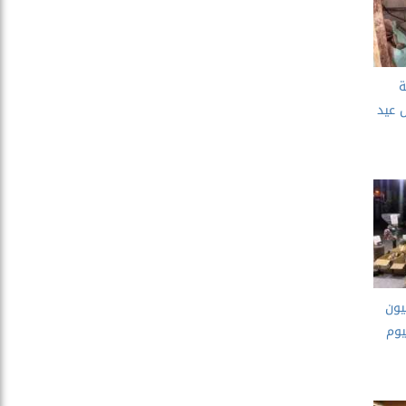
ة
 عيد
. ضبط 2.4 مليون
يوم