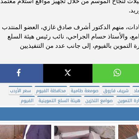
يلات لنجاح الموسم من خلال تجهيز مواقع استلام معتمد
يد.
دات، منهم الدكتور أشرف صادق غازي، العضو المنتدب
مع، والأستاذ حسام الجراحي، نائب رئيس هيئة السلع
ة التموين بالفيوم، إلى جانب عدد من التنفيذيين
اد
شريف فاروق
صومعة طامية
محافظة الفيوم
سعر الأردب
رة التموين
صوامع التخزين
هيئة السلع التموينية
الفيوم