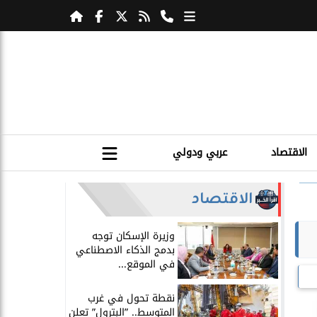
الاقتصاد
عربي ودولي
الاقتصاد
​وزيرة الإسكان توجه
بدمج الذكاء الاصطناعي
في الموقع...
​نقطة تحول في غرب
المتوسط.. ”البترول” تعلن