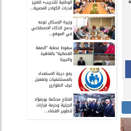
ة
الوطنية للتدريب» لتعزيز
قدرات الكوادر المصرية...
​وزيرة الإسكان توجه
بدمج الذكاء الاصطناعي
في الموقع...
سقوط عصابة ”الصفة
القضائية” بالقاهرة
والجيزة
​رفع درجة الاستعداد
بالمستشفيات وتفعيل
غرف الطوارئ
افتتاح محكمة بورفؤاد
الجزئية وحزمة قرارات
لتطوير القضاء...