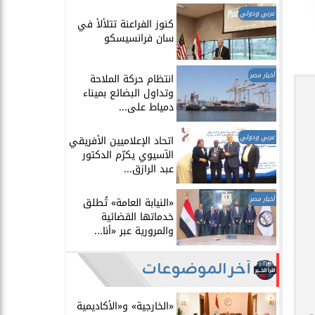
عربي ودولي
​كنوز الفراعنة تتلألأ في
سان فرانسيسكو
أخبار مصر
انتظام حركة الملاحة
وتداول البضائع بميناء
دمياط على...
عربي ودولي
اتحاد الإعلاميين الأفريقي
الآسيوي يكرّم الدكتور
عبد الرازق...
أخبار مصر
​«النيابة العامة» تُطلق
خدماتها القضائية
والمرورية عبر «أنا...
آخر الموضوعات
​«الخارجية» و«الأكاديمية