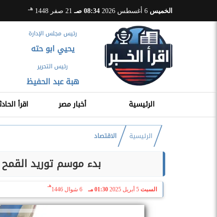
هـ
الخميس
6 أغسطس 2026
08:34 صـ
21 صفر 1448
رئيس مجلس الإدارة
يحيي ابو حته
رئيس التحرير
هبة عبد الحفيظ
الرئيسية
أخبار مصر
اقرأ الحادث
الرئيسية
الاقتصاد
بدء موسم توريد القمح ا
هـ
السبت
5 أبريل 2025
01:30 مـ
6 شوال 1446