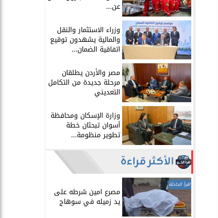
عن...
​وزراء الاستثمار والنقل
والمالية يشهدون توقيع
اتفاقية الضمان...
​مصر والأردن يطلقان
مرحلة جديدة من التكامل
التعديني
وزارة الإسكان ومحافظة
أسوان تبحثان خطة
تطوير منظومة...
الأكثر قراءة
اقرأ الحادثة
مصرع امين شرطه على
يد زميله في سوهاج