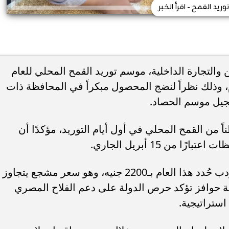
توريد القمح - اقرأ الخبر
 والتجارة الداخلية، موسم توريد القمح المحلي للعام
م، وذلك نظراً لنضج المحصول مبكراً في المحافظة ذات
جيل موسم الحصاد.
ر الوزير إلى أنه تم استلام نحو 70 طناً من القمح المحلي في أول أيام التوريد، مؤكدًا أن
من 15 أبريل الجاري.
وأوضح الدكتور فاروق أن سعر توريد الأردب حُدد هذا العام بـ2200 جنيه، وهو سعر مشجع يتجاوز
ة حوافز تؤكد حرص الدولة على دعم الفلاح المصري
استراتيجية.