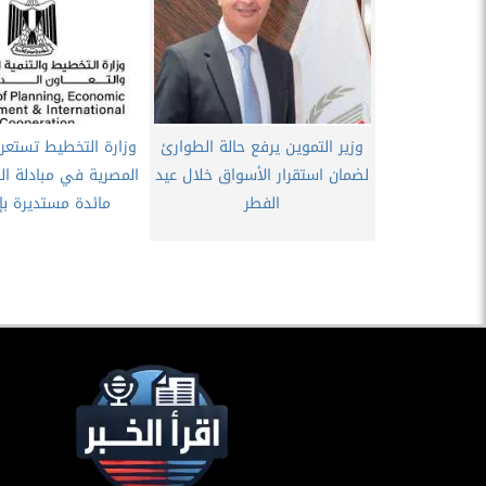
وزير التموين يرفع حالة الطوارئ
وزارة التخطيط تستعرض
لضمان استقرار الأسواق خلال عيد
المصرية في مبادلة ال
الفطر
مائدة مستديرة بإس