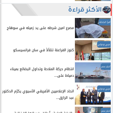
الأكثر قراءة
اقرأ الحادثة
مصرع امين شرطه على يد زميله في سوهاج
عربي ودولي
​كنوز الفراعنة تتلألأ في سان فرانسيسكو
أخبار مصر
انتظام حركة الملاحة وتداول البضائع بميناء
دمياط على...
عربي ودولي
اتحاد الإعلاميين الأفريقي الآسيوي يكرّم الدكتور
عبد الرازق...
أخبار مصر