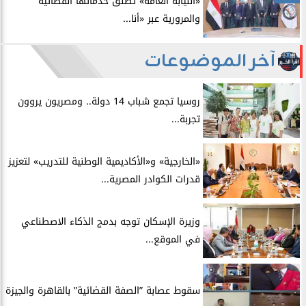
​«النيابة العامة» تُطلق خدماتها القضائية
والمرورية عبر «أنا...
آخر الموضوعات
روسيا تجمع شباب 14 دولة.. ومصريون يروون
تجربة...
​«الخارجية» و«الأكاديمية الوطنية للتدريب» لتعزيز
قدرات الكوادر المصرية...
​وزيرة الإسكان توجه بدمج الذكاء الاصطناعي
في الموقع...
سقوط عصابة ”الصفة القضائية” بالقاهرة والجيزة