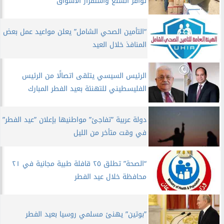
توافر السلع واستقرار الأسواق
“التأمين الصحي الشامل” يعلن مواعيد عمل بعض
المنافذ خلال العيد
الرئيس السيسي يتلقى اتصالًا من الرئيس
الفليسطيني للتهنئة بعيد الفطر المبارك
دولة عربية ”تفاجئ” مواطنيها بإعلان ”عيد الفطر”
في وقت متأخر من الليل
“الصحة” تطلق ٢٥ قافلة طبية مجانية في ٢١
محافظة خلال عيد الفطر
”بوتين” يهنئ مسلمي روسيا بعيد الفطر