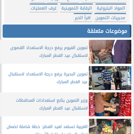
المواد البترولية
الرقابة التموينية
غرف العمليات
مديريات التموين
اقرأ الخبر
موضوعات متعلقة
تموين الفيوم يرفع درجة الاستعداد القصوى
لاستقبال عيد الفطر المبارك
تموين البحيرة يرفع درجة الاستعداد لاستقبال
عيد الفطر المبارك
وزير التموين يتابع استعدادات المحافظات
لاستقبال عيد الفطر المبارك
الغربية تستعد لعيد الفطر: خطة شاملة لضمان