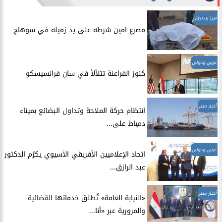
اقرأ الحادثة
مصرع امين شرطه على يد زميله في سوهاج
عربي ودولي
​كنوز الفراعنة تتلألأ في سان فرانسيسكو
أخبار مصر
انتظام حركة الملاحة وتداول البضائع بميناء
دمياط على...
عربي ودولي
اتحاد الإعلاميين الأفريقي الآسيوي يكرّم الدكتور
عبد الرازق...
أخبار مصر
​«النيابة العامة» تُطلق خدماتها القضائية
والمرورية عبر «أنا...