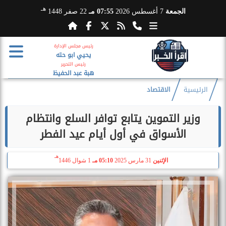
هـ
الجمعة
7 أغسطس 2026
07:55 مـ
22 صفر 1448
رئيس مجلس الإدارة
يحيي ابو حته
رئيس التحرير
هبة عبد الحفيظ
الرئيسية
الاقتصاد
وزير التموين يتابع توافر السلع وانتظام
الأسواق في أول أيام عيد الفطر
هـ
الإثنين
31 مارس 2025
05:10 مـ
1 شوال 1446