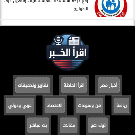
​رفع درجة الاستعداد بالمستشفيات وتفعيل غرف
الطوارئ
أخبار مصر
اقرأ الحادثة
تقارير وتحقيقات
رياضة
فن ومنوعات
الاقتصاد
عربي ودولي
توك شو
مقالات
بث مباشر