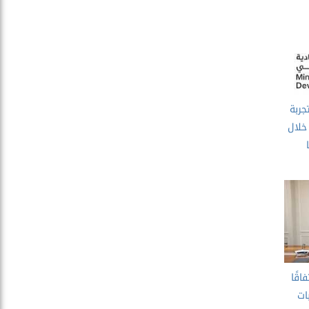
جربة
خلال
اقًا
ات