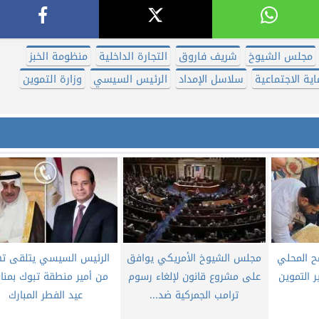
مجلس الشيوخ
شريف فاروق
التجارة الداخلية
منظومة الخبز
اية الاجتماعية
سلاسل الإمداد
الرئيس السيسي
وزارة التموين
ح المحلي
مجلس الشيوخ الأمريكي يوافق
الرئيس السيسي يتلقى ته
 التموين
على مشروع قانون لإلغاء رسوم
من أمير منطقة تبوك بمنا
ترامب الجمركية ضد...
عيد الفطر المبارك