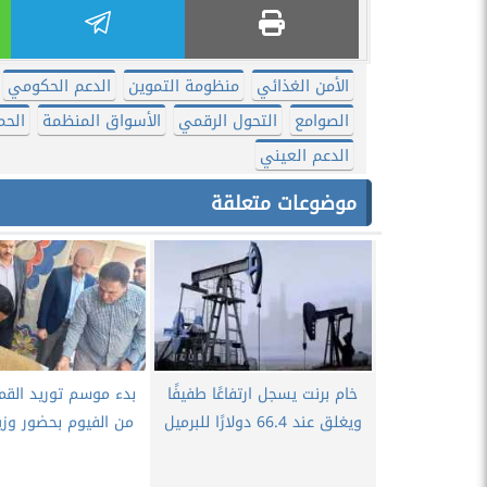
الأمن الغذائي
منظومة التموين
الدعم الحكومي
الصوامع
التحول الرقمي
الأسواق المنظمة
الحم
الدعم العيني
موضوعات متعلقة
خام برنت يسجل ارتفاعًا طفيفًا
بدء موسم توريد القم
ويغلق عند 66.4 دولارًا للبرميل
من الفيوم بحضور وزير