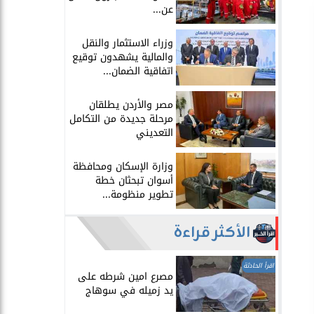
عن...
​وزراء الاستثمار والنقل
والمالية يشهدون توقيع
اتفاقية الضمان...
​مصر والأردن يطلقان
مرحلة جديدة من التكامل
التعديني
وزارة الإسكان ومحافظة
أسوان تبحثان خطة
تطوير منظومة...
الأكثر قراءة
اقرأ الحادثة
مصرع امين شرطه على
يد زميله في سوهاج