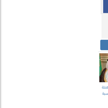
نئة
سبة