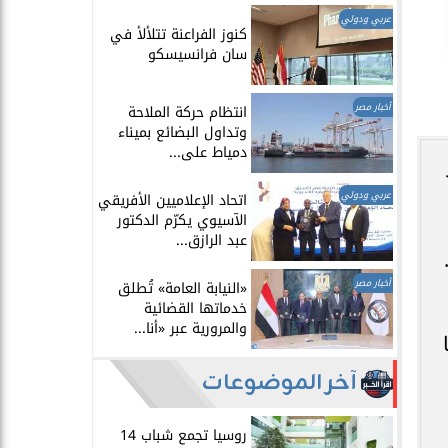
عربي ودولي
​كنوز الفراعنة تتلألأ في
سان فرانسيسكو
أخبار مصر
انتظام حركة الملاحة
وتداول البضائع بميناء
دمياط على...
عربي ودولي
اتحاد الإعلاميين الأفريقي
الآسيوي يكرّم الدكتور
عبد الرازق...
أخبار مصر
​«النيابة العامة» تُطلق
خدماتها القضائية
والمرورية عبر «أنا...
آخر الموضوعات
روسيا تجمع شباب 14