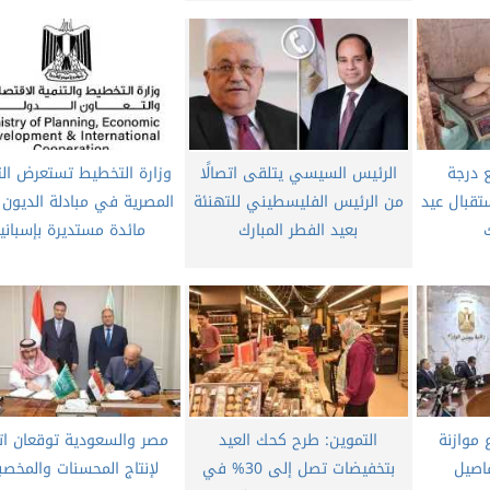
 درجة
الرئيس السيسي يتلقى اتصالًا
وزارة التخطيط تستعرض الت
تقبال عيد
من الرئيس الفليسطيني للتهنئة
المصرية في مبادلة الديون 
ك
بعيد الفطر المبارك
مائدة مستديرة بإسبانيا
 موازنة
التموين: طرح كحك العيد
مصر والسعودية توقعان اتف
بتخفيضات تصل إلى 30% في
لإنتاج المحسنات والمخصب