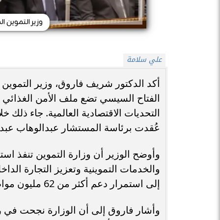
وزير التموين 
علي سلامة
أكد الدكتور شريف فاروق، وزير التموين وا
الفتاح السيسي تضع ملف الأمن الغذائي 
التحديات الاقتصادية العالمية. جاء ذلك خ
عُقدت برئاسة المستشار عبدالوهاب عبد
وأوضح الوزير أن وزارة التموين تنفذ اس
والخدمات التموينية وتعزيز التجارة الداخلي
إلى استمرار دعم أكثر من 62 مليون مواطن في منظومة التموين و69 مليونًا في منظومة الخبز.
وأشار فاروق إلى أن الوزارة نجحت في ر