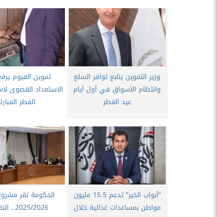
وزير التموين يتابع توافر السلع
تموين الفيوم يرفع
وانتظام الأسواق في أول أيام
الاستعداد القصوى لاس
عيد الفطر
الفطر المبار
“أبواب الخير” تدعم 15.5 مليون
الحكومة تقر مشروع
مواطن بمساعدات غذائية خلال
2025/2026.. التفاصيل