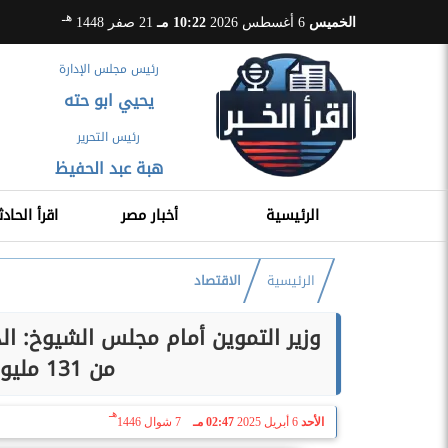
هـ
الخميس
6 أغسطس 2026
10:22 مـ
21 صفر 1448
رئيس مجلس الإدارة
يحيي ابو حته
رئيس التحرير
هبة عبد الحفيظ
الرئيسية
أخبار مصر
اقرأ الحادث
الرئيسية
الاقتصاد
وزير التموين أمام مجلس الشيوخ: ال
من 131 مليون مواطن في التموين والخبز
هـ
الأحد
6 أبريل 2025
02:47 مـ
7 شوال 1446