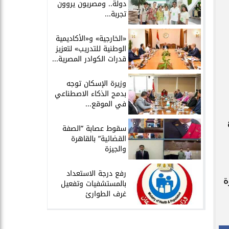
دولة.. ومصريون يروون
تجربة...
​«الخارجية» و«الأكاديمية
الوطنية للتدريب» لتعزيز
قدرات الكوادر المصرية...
​وزيرة الإسكان توجه
بدمج الذكاء الاصطناعي
في الموقع...
سقوط عصابة ”الصفة
القضائية” بالقاهرة
والجيزة
​رفع درجة الاستعداد
ة
بالمستشفيات وتفعيل
غرف الطوارئ