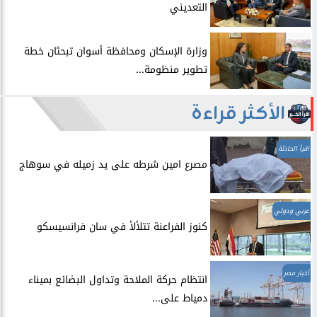
التعديني
وزارة الإسكان ومحافظة أسوان تبحثان خطة
تطوير منظومة...
الأكثر قراءة
اقرأ الحادثة
مصرع امين شرطه على يد زميله في سوهاج
عربي ودولي
​كنوز الفراعنة تتلألأ في سان فرانسيسكو
أخبار مصر
انتظام حركة الملاحة وتداول البضائع بميناء
دمياط على...