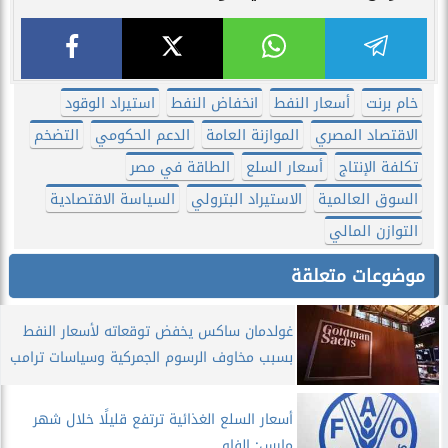
خام برنت
أسعار النفط
انخفاض النفط
استيراد الوقود
الاقتصاد المصري
الموازنة العامة
الدعم الحكومي
التضخم
تكلفة الإنتاج
أسعار السلع
الطاقة في مصر
السوق العالمية
الاستيراد البترولي
السياسة الاقتصادية
التوازن المالي
موضوعات متعلقة
غولدمان ساكس يخفض توقعاته لأسعار النفط
بسبب مخاوف الرسوم الجمركية وسياسات ترامب
أسعار السلع الغذائية ترتفع قليلًا خلال شهر
مارس: الفاو