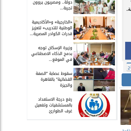
دولة.. ومصريون يروون
تجربة...
.
​«الخارجية» و«الأكاديمية
الوطنية للتدريب» لتعزيز
قدرات الكوادر المصرية...
​وزيرة الإسكان توجه
بدمج الذكاء الاصطناعي
في الموقع...
ج
سقوط عصابة ”الصفة
القضائية” بالقاهرة
والجيزة
​رفع درجة الاستعداد
بالمستشفيات وتفعيل
غرف الطوارئ