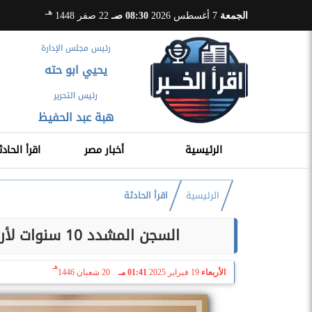
هـ
الجمعة
7 أغسطس 2026
08:30 صـ
22 صفر 1448
رئيس مجلس الإدارة
يحيي ابو حته
رئيس التحرير
هبة عبد الحفيظ
الرئيسية
أخبار مصر
اقرأ الحادث
الرئيسية
اقرأ الحادثة
السجن المشدد 10 سنوات لأربعة متهمين في الشروع بقتل طفل بسوهاج
هـ
الأربعاء
19 فبراير 2025
01:41 مـ
20 شعبان 1446