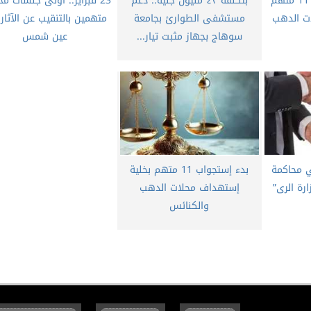
عاجل.. تأجيل محاكمة 11 متهم
بتكلفة ٤٣ مليون جنيه.. دعم
23 فبراير.. أولى جلسات م
ت الدهب
مستشفى الطوارئ بجامعة
متهمين بالتنقيب عن الآثا
سوهاج بجهاز مثبت تيار...
عين شمس
ي محاكمة
بدء إستجواب 11 متهم بخلية
إستهداف محلات الدهب
والكنائس