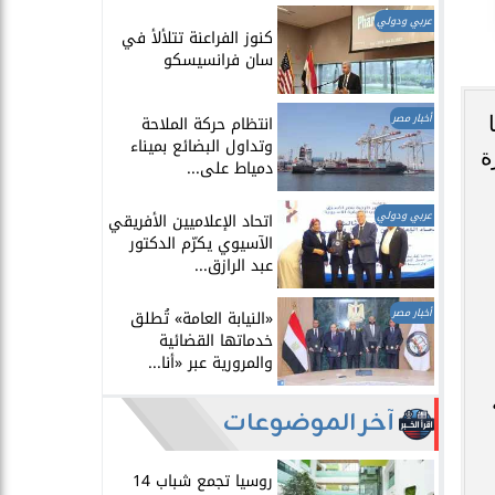
عربي ودولي
​كنوز الفراعنة تتلألأ في
سان فرانسيسكو
أخبار مصر
انتظام حركة الملاحة
وتداول البضائع بميناء
رة
دمياط على...
عربي ودولي
اتحاد الإعلاميين الأفريقي
الآسيوي يكرّم الدكتور
عبد الرازق...
أخبار مصر
​«النيابة العامة» تُطلق
خدماتها القضائية
والمرورية عبر «أنا...
آخر الموضوعات
روسيا تجمع شباب 14