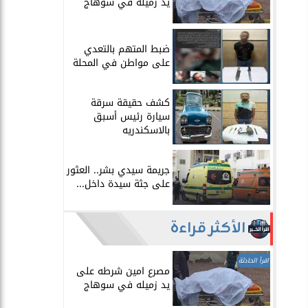
يد زميله في سوهاج
​ضبط المتهم بالتعدي
على مواطن في المحلة
​كشف حقيقة سرقة
سيارة رئيس أسبق
بالاسكندريه
​جريمة سيدي بشر.. العثور
على جثة سيدة داخل...
الأكثر قراءة
اقرأ الحادثة
مصرع امين شرطه على
يد زميله في سوهاج