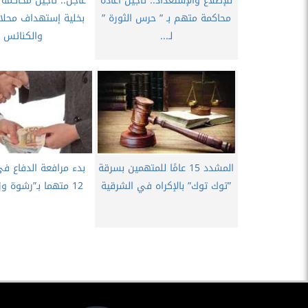
للإطلاع والإستعداد.. تأجيل اعادة
محاكمة متهم بـ ” حرس الثورة ”
بخلية إستهداف محلا
لـ...
والكنائس
المشدد 15 عامًا للمتهمين بسرقة
بدء مرافعة الدفاع ف
”توك توك” بالإكراه في الشرقية
12 متهما بـ”رشوة وزارة الرى”