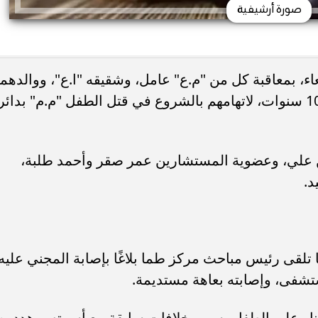
صورة أرشيفية
ء، بمعاقبة كل من "م.ع" عامل، وشقيقه "ا.ع"، ووالدهما
"ع.ع" 64 سنة، و"ن.ع" بالسجن المشدد 10 سنوات، لاتهامهم بالشروع في قتل الطفل "م.م" بدائ
 علي، وعضوية المستشارين عمر صقر وأحمد طلبة،
د.
 القضية إلى عام 2024، عندما تلقى رئيس مباحث مركز طما بلاغًا بإصابة المجني عليه
تشفى، وإصابته بعاهة مستديمة.
نار على الطفل بسبب خلافات سابقة مع أسرته، وهددوه