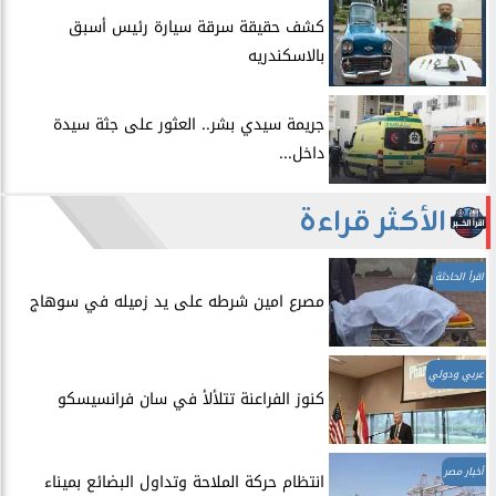
​كشف حقيقة سرقة سيارة رئيس أسبق
بالاسكندريه
​جريمة سيدي بشر.. العثور على جثة سيدة
داخل...
الأكثر قراءة
اقرأ الحادثة
مصرع امين شرطه على يد زميله في سوهاج
عربي ودولي
​كنوز الفراعنة تتلألأ في سان فرانسيسكو
أخبار مصر
انتظام حركة الملاحة وتداول البضائع بميناء