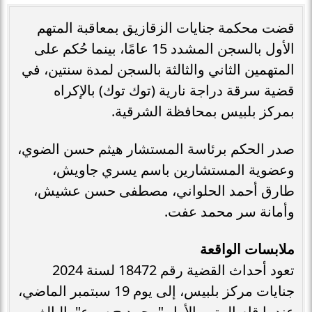
قضت محكمة جنايات الزقازيق بمعاقبة المتهم
الأول بالسجن المشدد 15 عامًا، بينما حُكم على
المتهمين الثاني والثالثة بالسجن لمدة سنتين، في
قضية سرقة دراجة نارية (توك توك) بالإكراه
بمركز بلبيس بمحافظة الشرقية.
صدر الحكم برئاسة المستشار هيثم حسن الضوي،
وعضوية المستشارين باسم يسري جاويش،
طارق أحمد الحلواني، مصطفى حسن عشيش،
وأمانة سر محمد عفت.
ملابسات الواقعة
تعود أحداث القضية رقم 18472 لسنة 2024
جنايات مركز بلبيس، إلى يوم 19 سبتمبر الماضي،
عندما قام المتهم الأول "محمد ح س ع"، البالغ من