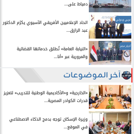
دمياط على...
عربي ودولي
اتحاد الإعلاميين الأفريقي الآسيوي يكرّم الدكتور
عبد الرازق...
أخبار مصر
​«النيابة العامة» تُطلق خدماتها القضائية
والمرورية عبر «أنا...
آخر الموضوعات
​«الخارجية» و«الأكاديمية الوطنية للتدريب» لتعزيز
قدرات الكوادر المصرية...
​وزيرة الإسكان توجه بدمج الذكاء الاصطناعي
في الموقع...