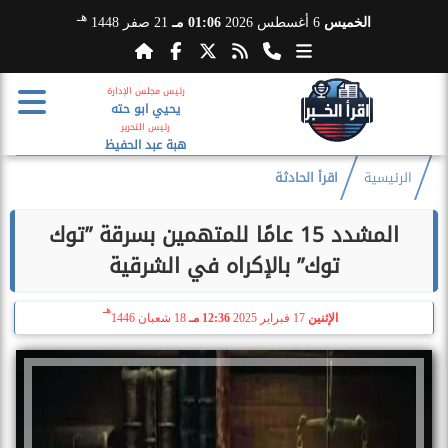
هـ
الخميس
6 أغسطس 2026
01:06 مـ
21 صفر 1448
رئيس مجلس الإدارة
يحيي ابو حته
رئيس التحرير
هبة عبد الحفيظ
الرئيسية
اقرأ الحادثة
المشدد 15 عامًا للمتهمين بسرقة ”توك
توك” بالإكراه في الشرقية
هـ
الإثنين
17 فبراير 2025
12:36 مـ
18 شعبان 1446