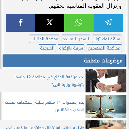
وإنزال العقوبة المناسبة بحقهم.
سرقة توك توك
السجن المشدد
محكمة الجنايات
محاكمة المتهمين
سرقة بالإكراه
الشرقية
موضوعات متعلقة
بدء مرافعة الدفاع في محاكمة 12 متهما
بـ”رشوة وزارة الرى”
بدء إستجواب 11 متهم بخلية إستهداف محلات
الدهب والكنائس
خلال ساعات.. استكمال محاكمة المتهمين في