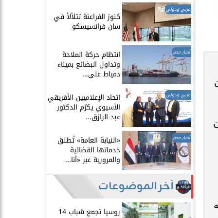
عربي ودولي
​كنوز الفراعنة تتلألأ في
سان فرانسيسكو
أخبار مصر
انتظام حركة الملاحة
وتداول البضائع بميناء
دمياط على...
عربي ودولي
اتحاد الإعلاميين الأفريقي
الآسيوي يكرّم الدكتور
عبد الرازق...
ن
أخبار مصر
​«النيابة العامة» تُطلق
خدماتها القضائية
والمرورية عبر «أنا...
آخر الموضوعات
ه
روسيا تجمع شباب 14