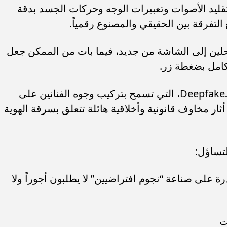
تقليد الأصوات وتعبيرات الوجه وحركات الجسد بدقة
 التفرقة بين الحقيقي والمصنوع رقمياً.
لين إلى الشاشة من جديد، فيما بات من الممكن جعل
لكامل بضغطة زر.
كما انتشرت تقنية “التزييف العميق” أو الـDeepfake، التي تسمح بتركيب وجوه الفنانين على
ثار مخاوف قانونية وأخلاقية هائلة تتعلق بسرقة الهوية
لتساؤل:
ة على صناعة “نجوم افتراضيين” لا يطلبون أجوراً ولا
ت