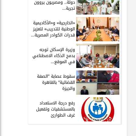
دولة.. ومصريون يروون
تجربة...
​«الخارجية» و«الأكاديمية
الوطنية للتدريب» لتعزيز
قدرات الكوادر المصرية...
​وزيرة الإسكان توجه
بدمج الذكاء الاصطناعي
في الموقع...
سقوط عصابة ”الصفة
القضائية” بالقاهرة
والجيزة
​رفع درجة الاستعداد
بالمستشفيات وتفعيل
غرف الطوارئ