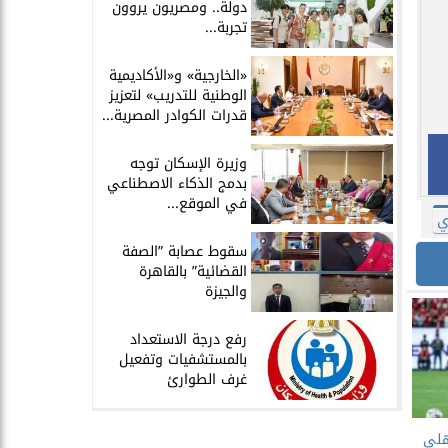
دولة.. ومصريون يروون
تجربة...
​«الخارجية» و«الأكاديمية
الوطنية للتدريب» لتعزيز
قدرات الكوادر المصرية...
​وزيرة الإسكان توجه
بدمج الذكاء الاصطناعي
في الموقع...
ي
سقوط عصابة ”الصفة
القضائية” بالقاهرة
والجيزة
​رفع درجة الاستعداد
بالمستشفيات وتفعيل
غرف الطوارئ
أهلي