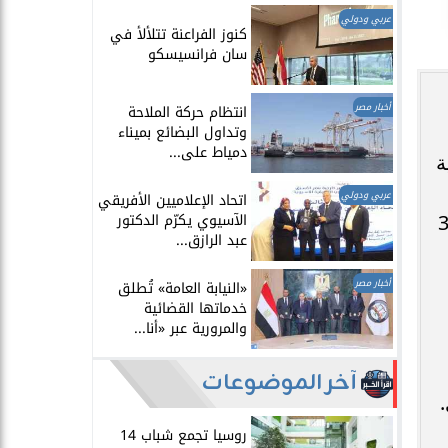
عربي ودولي
​كنوز الفراعنة تتلألأ في
سان فرانسيسكو
أخبار مصر
انتظام حركة الملاحة
وتداول البضائع بميناء
دمياط على...
ة
عربي ودولي
اتحاد الإعلاميين الأفريقي
الآسيوي يكرّم الدكتور
لجزائرية. فخلال 11 مباراة خاضها الأبيض في البطولات القارية، استطاع تحقيق الفوز في 3
عبد الرازق...
أخبار مصر
​«النيابة العامة» تُطلق
خدماتها القضائية
والمرورية عبر «أنا...
آخر الموضوعات
​
روسيا تجمع شباب 14