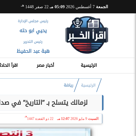
هـ
الجمعة
7 أغسطس 2026
05:09 مـ
22 صفر 1448
رئيس مجلس الإدارة
يحيي ابو حته
رئيس التحرير
هبة عبد الحفيظ
الرئيسية
أخبار مصر
اقرأ الحادث
الرئيسية
رياضة
لزمالك يتسلح بـ ”التاريخ” في صدا
هـ
السبت
9 مايو 2026
12:07 مـ
22 ذو القعدة 1447