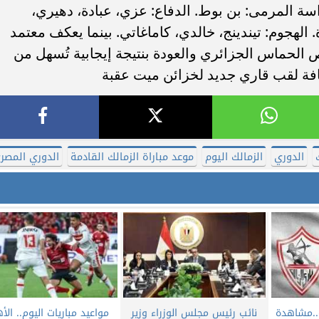
اسة المرمى: بن بوط. ​الدفاع: عزي، عبادة، دهيري،
الهجوم: تيندينج، خالدي، كاماغاتي. ​بينما يعكف معتمد
الحماس الجزائري والعودة بنتيجة إيجابية تُسهل من
افة لقب قاري جديد لخزائن ميت عقبة
الدوري
الزمالك اليوم
موعد مباراة الزمالك القادمة
الدوري المصر
ة..مشاهدة
نائب رئيس مجلس الوزراء وزير
مواعيد مباريات اليوم.. ال