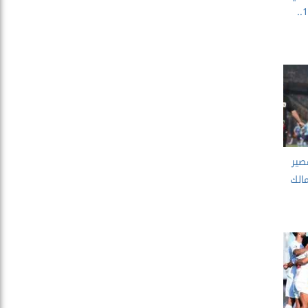
والزمالك فى القمة الـ131..
صير
مالك