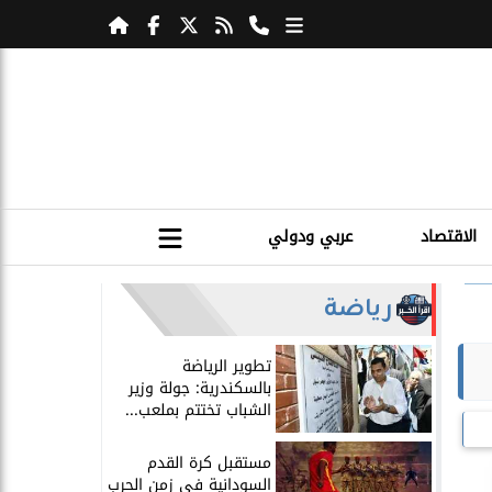
الاقتصاد
عربي ودولي
رياضة
​تطوير الرياضة
بالسكندرية: جولة وزير
الشباب تختتم بملعب...
مستقبل كرة القدم
السودانية في زمن الحرب