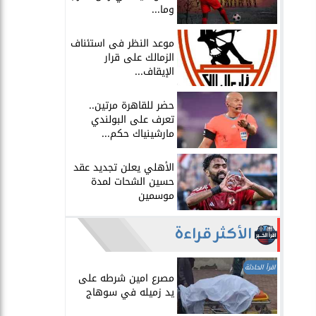
وما...
موعد النظر فى استئناف
الزمالك على قرار
الإيقاف...
حضر للقاهرة مرتين..
تعرف على البولندي
مارشينياك حكم...
الأهلي يعلن تجديد عقد
حسين الشحات لمدة
موسمين
الأكثر قراءة
اقرأ الحادثة
مصرع امين شرطه على
يد زميله في سوهاج