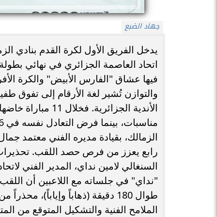
جهاد الضبع
​يدخل الفريق الأول لكرة القدم بنادي الزما
اتحاد العاصمة الجزائري في نهائي بطولة 
فيها عشاق "الفارس الأبيض" والكرة الأفريق
والتوازن تُشير لغة الأرقام إلى تفوق طف
الزمالك، بقيادة مديره الفني معتمد جمال، 
رابع يعزز من فرص حصد اللقب. ​تحذيرات
السنغالي لامين نداي، المدير الفني لاتح
"نداي" في جلساته مع اللاعبين أن اللقب ل
طوال 180 دقيقة (ذهاباً وإياباً)، م
الملامح الفنية والتشكيل المتوقع من الم