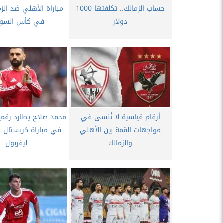
حساب الزمالك.. تكلفتها 1000
مباراة الأهلي ضد الزم
دولار
في كأس السوبر
أرقام قياسية لا تُنسى في
محمد صلاح يطارد رقمي
مواجهات القمة بين الأهلي
في مباراة كريستال 
والزمالك
ليفربول