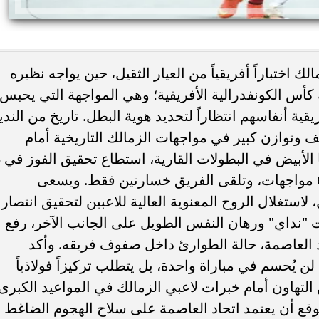
لك اختباراً أفريقياً من العيار الثقيل، حين يواجه نظيره
كأس الكونفدرالية الأفريقية؛ وهي المواجهة التي يحبس
ية أنفاسهم انتظاراً لتحديد هوية البطل. ​تاريخ من الندي
يف وتوازن كبير في مواجهات الزمالك التاريخية أمام
الأندية ا
مناسبات، بينما فرض التعادل نفسه في 6 مواجهات، وتلقى الفريق خسارتين فقط. ويسعى
لاستغلال الروح المعنوية العالية للاعبين لتحقيق انتصار
 "نداي" ورهان النفس الطويل على الجانب الآخر، رفع
اد العاصمة، حالة الطوارئ داخل صفوف فريقه. وأكد
ن يُحسم في مباراة واحدة، بل يتطلب تركيزاً فولاذياً
حذراً من التهاون أمام خبرات لاعبي الزمالك في المواعيد الكبرى. 
توقع أن يعتمد اتحاد العاصمة على سلاح الهجوم الضاغط