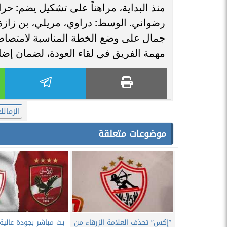
منذ البداية، مراهناً على تشكيل يضم: ​حر
رضواني. ​الوسط: دراوي، مريلي، بن زازة. ​
جمال على وضع الخطة المناسبة لامتصاص 
مهمة الفريق في لقاء العودة، لضمان إض
الزمالك
موضوعات متعلقة
”إكس” تحذف العلامة الزرقاء من
بث مباشر بجودة عالي