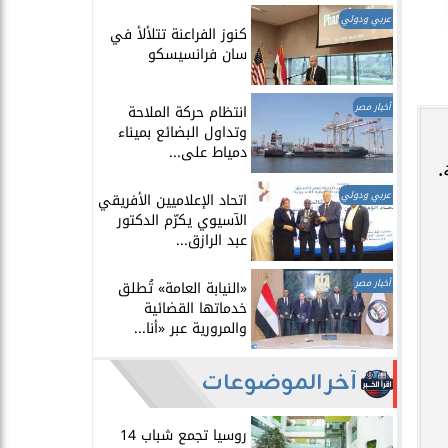
عربي ودولي
​كنوز الفراعنة تتلألأ في
سان فرانسيسكو
أخبار مصر
انتظام حركة الملاحة
وتداول البضائع بميناء
دمياط على...
.
عربي ودولي
اتحاد الإعلاميين الأفريقي
الآسيوي يكرّم الدكتور
عبد الرازق...
أخبار مصر
​«النيابة العامة» تُطلق
خدماتها القضائية
والمرورية عبر «أنا...
آخر الموضوعات
روسيا تجمع شباب 14