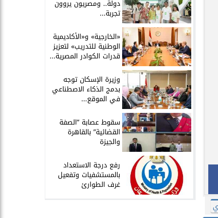
دولة.. ومصريون يروون
تجربة...
​«الخارجية» و«الأكاديمية
الوطنية للتدريب» لتعزيز
قدرات الكوادر المصرية...
​وزيرة الإسكان توجه
بدمج الذكاء الاصطناعي
في الموقع...
سقوط عصابة ”الصفة
القضائية” بالقاهرة
والجيزة
​رفع درجة الاستعداد
بالمستشفيات وتفعيل
غرف الطوارئ
ي