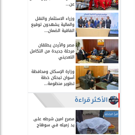
عن...
​وزراء الاستثمار والنقل
والمالية يشهدون توقيع
اتفاقية الضمان...
​مصر والأردن يطلقان
مرحلة جديدة من التكامل
التعديني
وزارة الإسكان ومحافظة
أسوان تبحثان خطة
تطوير منظومة...
الأكثر قراءة
اقرأ الحادثة
مصرع امين شرطه على
يد زميله في سوهاج