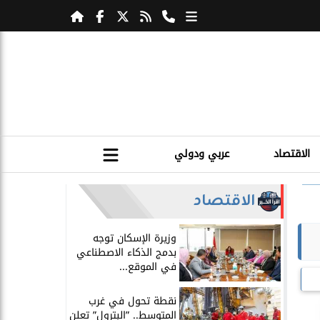
الاقتصاد
عربي ودولي
الاقتصاد
​وزيرة الإسكان توجه
بدمج الذكاء الاصطناعي
في الموقع...
​نقطة تحول في غرب
المتوسط.. ”البترول” تعلن