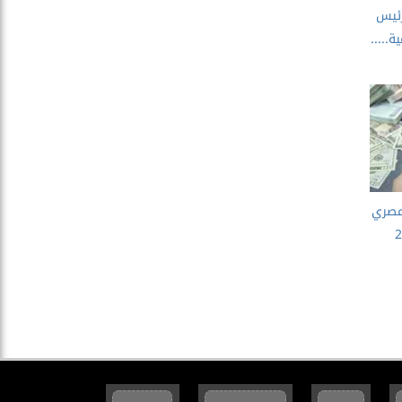
رئيس
.....
لمصري