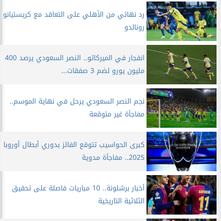
رد نهائي من الأهلي على التعاقد مع كريستيانو
رونالدو
انفجار في الميركاتو.. النصر السعودي يرصد 400
مليون يورو لضم 3 صفقات...
نجم النصر السعودي يرحل في نهاية الموسم..
مفاجأة غير متوقعة
كبرى الحواسيب تتوقع الفائز بدوري أبطال أوروبا
2025.. مفاجأة مدوية
أخبار برشلونة.. 10 مباريات فاصلة على تحقيق
الثلاثية التاريخية