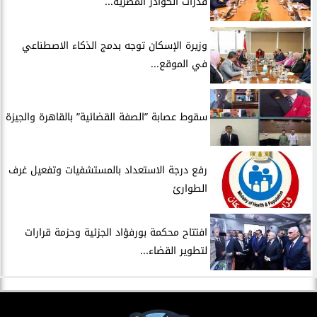
قدرات الكوادر المصرية...
​وزيرة الإسكان توجه بدمج الذكاء الاصطناعي
في الموقع...
سقوط عصابة ”الصفة القضائية” بالقاهرة والجيزة
​رفع درجة الاستعداد بالمستشفيات وتفعيل غرف
الطوارئ
افتتاح محكمة بورفؤاد الجزئية وحزمة قرارات
لتطوير القضاء...