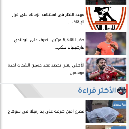
موعد النظر فى استئناف الزمالك على قرار
الإيقاف...
حضر للقاهرة مرتين.. تعرف على البولندي
مارشينياك حكم...
الأهلي يعلن تجديد عقد حسين الشحات لمدة
موسمين
الأكثر قراءة
اقرأ الحادثة
مصرع امين شرطه على يد زميله في سوهاج