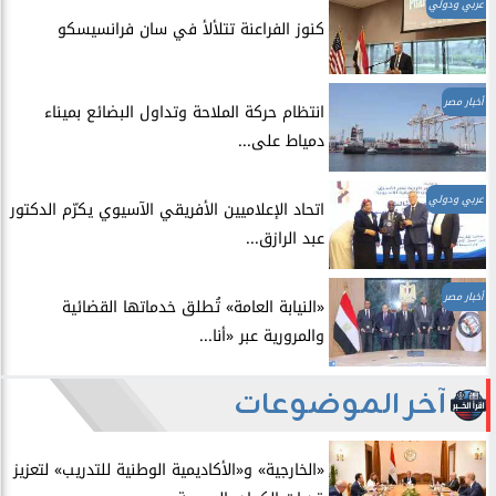
عربي ودولي
​كنوز الفراعنة تتلألأ في سان فرانسيسكو
أخبار مصر
انتظام حركة الملاحة وتداول البضائع بميناء
دمياط على...
عربي ودولي
اتحاد الإعلاميين الأفريقي الآسيوي يكرّم الدكتور
عبد الرازق...
أخبار مصر
​«النيابة العامة» تُطلق خدماتها القضائية
والمرورية عبر «أنا...
آخر الموضوعات
​«الخارجية» و«الأكاديمية الوطنية للتدريب» لتعزيز