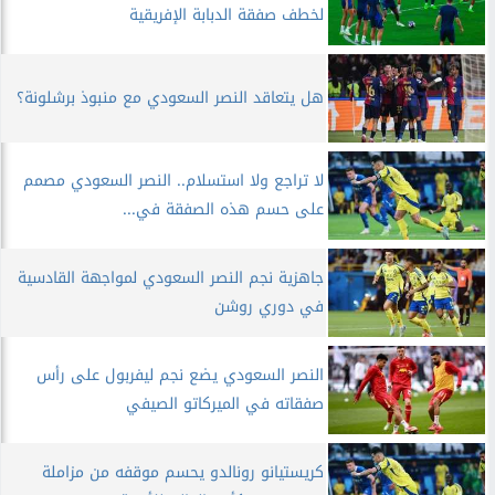
لخطف صفقة الدبابة الإفريقية
هل يتعاقد النصر السعودي مع منبوذ برشلونة؟
لا تراجع ولا استسلام.. النصر السعودي مصمم
على حسم هذه الصفقة في...
جاهزية نجم النصر السعودي لمواجهة القادسية
في دوري روشن
النصر السعودي يضع نجم ليفربول على رأس
صفقاته في الميركاتو الصيفي
كريستيانو رونالدو يحسم موقفه من مزاملة