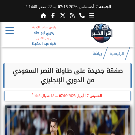
هـ
الجمعة
7 أغسطس 2026
07:15 مـ
22 صفر 1448
رئيس مجلس الإدارة
يحيي ابو حته
رئيس التحرير
هبة عبد الحفيظ
الرئيسية
رياضة
صفقة جديدة على طاولة النصر السعودي
من الدوري الإنجليزي
هـ
الخميس
17 أبريل 2025
07:09 مـ
18 شوال 1446