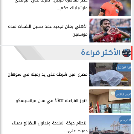
حضر للقاهرة مرتين.. تعرف على البولندي
مارشينياك حكم...
الأهلي يعلن تجديد عقد حسين الشحات لمدة
موسمين
الأكثر قراءة
اقرأ الحادثة
مصرع امين شرطه على يد زميله في سوهاج
عربي ودولي
​كنوز الفراعنة تتلألأ في سان فرانسيسكو
أخبار مصر
انتظام حركة الملاحة وتداول البضائع بميناء
دمياط على...