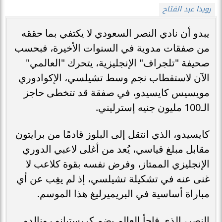
رويدا عبد الفتاح
يبدو أن نادي النصر السعودي لا يكتفي بما حققه
من صفقات مدوية في السنوات الأخيرة، فبحسب
صحيفة "تلجراف" الإنجليزية، يتحرك "العالمي"
الآن لاستقطاب نجم وسط تشيلسي، الإكوادوري
مويسيس كايسيدو، في صفقة قد تتخطى حاجز
الـ100 مليون جنيه إسترليني.
كايسيدو، الذي انتقل إلى البلوز قادمًا من برايتون
مقابل مبلغ قياسي، يُعد من أغلى لاعبي الدوري
الإنجليزي الممتاز، وفرض نفسه بقوة كلاعب لا
غنى عنه في تشكيلة تشيلسي، إذ لم يغِب عن أي
مباراة أساسية في البريميرليغ هذا الموسم.
النصر، الذي فاجأ العالم بضم كريستيانو رونالدو