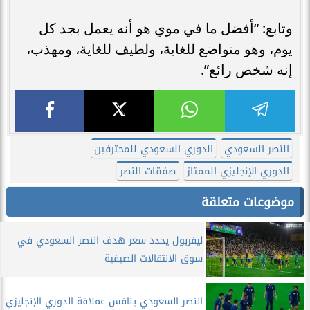
وتابع: “أفضل ما في موي هو أنه يعمل بجد كل
يوم، وهو متواضع للغاية، ولطيف للغاية، ومهذب،
إنه شخص رائع”.
النصر السعودي
الدوري السعودي للمحترفين
الدوري الإنجليزي الممتاز
صفقات النصر
موضوعات متعلقة
ليفربول يحدد سعر هدف النصر السعودي في
سوق الانتقالات الصيفية
النصر السعودي ينافس عملاقة الدوري الإنجليزي