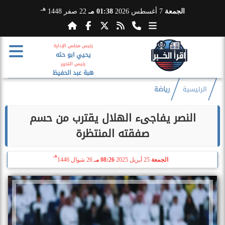
هـ
الجمعة
7 أغسطس 2026
01:38 مـ
22 صفر 1448
رئيس مجلس الإدارة
يحيي ابو حته
رئيس التحرير
هبة عبد الحفيظ
الرئيسية
رياضة
النصر يفاجىء الهلال يقترب من حسم
صفقته المنتظرة
هـ
الجمعة
25 أبريل 2025
08:26 مـ
26 شوال 1446