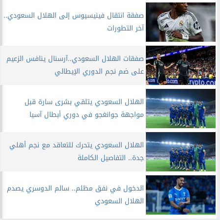
صفقة انتقال فينيسيوس إلى الهلال السعودي..
آخر التطورات
صفقات الهلال السعودي..آرسنال ينافس الزعيم
على ضم نجم الدوري الإيطالي
الهلال السعودي يتلقي بشرى سارة قبل
مواجهة جوانغجو في دوري أبطال آسيا
الهلال السعودي يتحرك للتعاقد مع نجم أهلي
جدة.. التفاصيل الكاملة
الدخول في نفق مظلم.. سالم الدوسري يصدم
الهلال السعودي