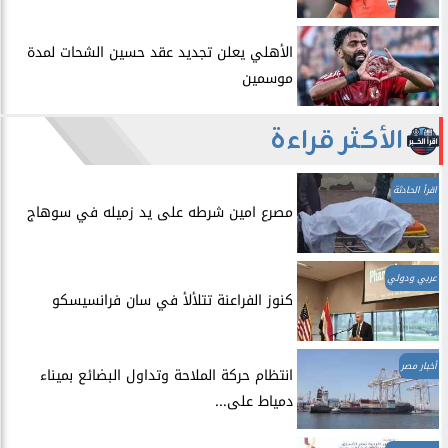
الأهلي يعلن تجديد عقد حسين الشحات لمدة
موسمين
الأكثر قراءة
اقرأ الحادثة
مصرع امين شرطه على يد زميله في سوهاج
عربي ودولي
​كنوز الفراعنة تتلألأ في سان فرانسيسكو
أخبار مصر
انتظام حركة الملاحة وتداول البضائع بميناء
دمياط على...