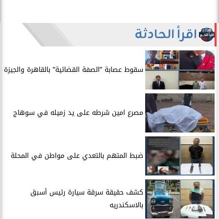
اقرأ الحادثة
سقوط عصابة ”الصفة القضائية” بالقاهرة والجيزة
مصرع امين شرطه على يد زميله في سوهاج
​ضبط المتهم بالتعدي على مواطن في المحلة
​كشف حقيقة سرقة سيارة رئيس أسبق
بالاسكندريه