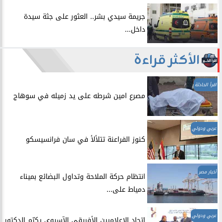
​جريمة سيدي بشر.. العثور على جثة سيدة
داخل...
الأكثر قراءة
اقرأ الحادثة
مصرع امين شرطه على يد زميله في سوهاج
عربي ودولي
​كنوز الفراعنة تتلألأ في سان فرانسيسكو
أخبار مصر
انتظام حركة الملاحة وتداول البضائع بميناء
دمياط على...
عربي ودولي
اتحاد الإعلاميين الأفريقي الآسيوي يكرّم الدكتور