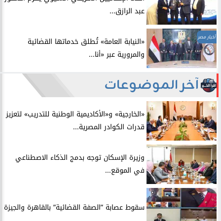
عبد الرازق...
أخبار مصر
​«النيابة العامة» تُطلق خدماتها القضائية
والمرورية عبر «أنا...
آخر الموضوعات
​«الخارجية» و«الأكاديمية الوطنية للتدريب» لتعزيز
قدرات الكوادر المصرية...
​وزيرة الإسكان توجه بدمج الذكاء الاصطناعي
في الموقع...
سقوط عصابة ”الصفة القضائية” بالقاهرة والجيزة