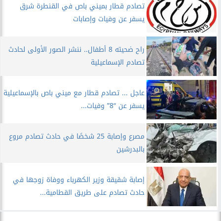
تصادم قطار بميني باص في القنطرة شرق
يسفر عن وفيات وإصابات
راح ضحيته 8 أطفال.. ننشر الصور الأولى لحادث
تصادم الإسماعيلية
عاجل ... تصادم قطار مع ميني باص بالإسماعيلية
يسفر عن “8” وفيات...
مصرع وإصابة 25 شخصًا في حادث تصادم مروع
بالبدرشين
إصابة شقيقة وزير الكهرباء ووفاة زوجها في
حادث تصادم على طريق القطامية...