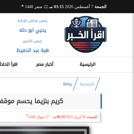
هـ
الجمعة
7 أغسطس 2026
03:15 مـ
22 صفر 1448
رئيس مجلس الإدارة
يحيي ابو حته
رئيس التحرير
هبة عبد الحفيظ
الرئيسية
أخبار مصر
اقرأ الحادث
الرئيسية
رياضة
كريم بنزيما يحسم موقفه
هـ
السبت
26 أبريل 2025
08:29 مـ
27 شوال 1446