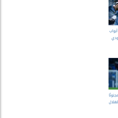
بواب
ودي
نونًا
هلال