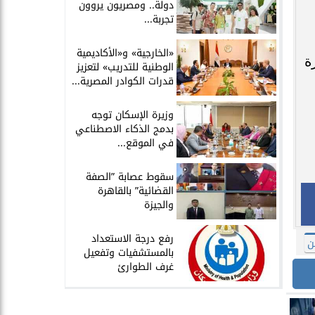
دولة.. ومصريون يروون
تجربة...
​«الخارجية» و«الأكاديمية
رة الحرة
الوطنية للتدريب» لتعزيز
قدرات الكوادر المصرية...
​وزيرة الإسكان توجه
بدمج الذكاء الاصطناعي
في الموقع...
سقوط عصابة ”الصفة
القضائية” بالقاهرة
والجيزة
​رفع درجة الاستعداد
ن
بالمستشفيات وتفعيل
غرف الطوارئ