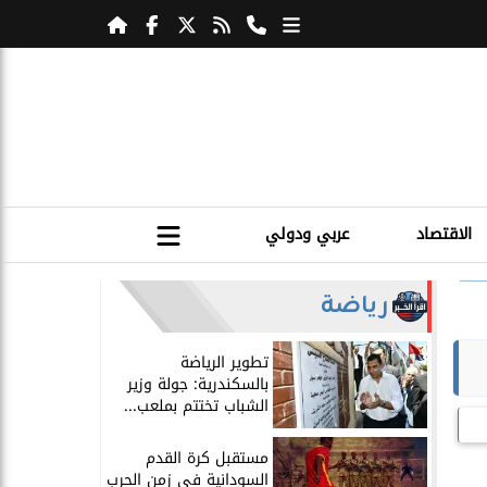
الاقتصاد
عربي ودولي
رياضة
​تطوير الرياضة
بالسكندرية: جولة وزير
الشباب تختتم بملعب...
مستقبل كرة القدم
السودانية في زمن الحرب