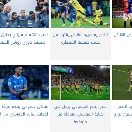
ض الهلال
النصر يفاجىء الهلال يقترب من
نجم مانشستر سيتي يطرق أ
حسم صفقته المنتظرة
عملاقة دوري روشن السع
. النصر
نجم النصر السعودي يرحل في
عملاق سعودي يقدم عرضًا مج
ودي يرصد 400 مليون يورو
نهاية الموسم.. مفاجأة غير
لخطف سالم الدوسري من ال
متوقعة