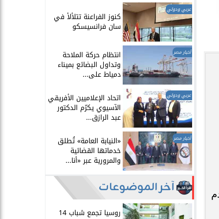
عربي ودولي
​كنوز الفراعنة تتلألأ في
سان فرانسيسكو
أخبار مصر
انتظام حركة الملاحة
وتداول البضائع بميناء
دمياط على...
عربي ودولي
اتحاد الإعلاميين الأفريقي
الآسيوي يكرّم الدكتور
عبد الرازق...
أخبار مصر
​«النيابة العامة» تُطلق
خدماتها القضائية
والمرورية عبر «أنا...
آخر الموضوعات
م
روسيا تجمع شباب 14