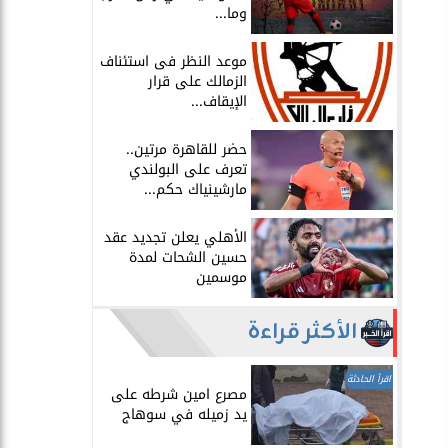
وما...
موعد النظر فى استئناف
الزمالك على قرار
الإيقاف...
حضر للقاهرة مرتين..
تعرف على البولندي
مارشينياك حكم...
الأهلي يعلن تجديد عقد
حسين الشحات لمدة
موسمين
الأكثر قراءة
اقرأ الحادثة
مصرع امين شرطه على
يد زميله في سوهاج