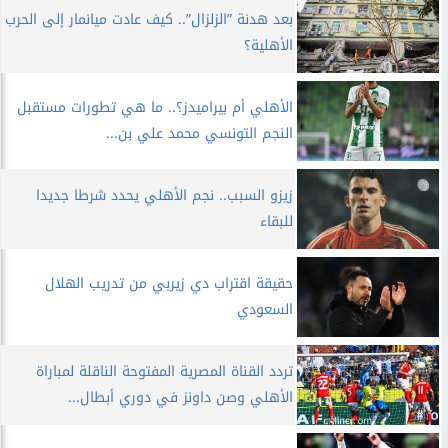
بعد هدنة ”الزلزال”.. كيف عادت ميانمار إلى الحرب
الأهلية؟
الأهلي أم بيراميدز؟.. ما هي تطورات مستقبل
النجم التونسي محمد علي بن...
زيزو السبب.. نجم الأهلي يحدد شرطا جديدا
للبقاء
حقيقة اقتراب دي زيربي من تدريب الهلال
السعودي
تردد القناة المصرية المفتوحة الناقلة لمباراة
الأهلي وصن داونز في دوري أبطال...