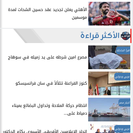
الأهلي يعلن تجديد عقد حسين الشحات لمدة
موسمين
الأكثر قراءة
اقرأ الحادثة
مصرع امين شرطه على يد زميله في سوهاج
عربي ودولي
​كنوز الفراعنة تتلألأ في سان فرانسيسكو
أخبار مصر
انتظام حركة الملاحة وتداول البضائع بميناء
دمياط على...
عربي ودولي
اتحاد الإعلاميين الأفريقي الآسيوي يكرّم الدكتور