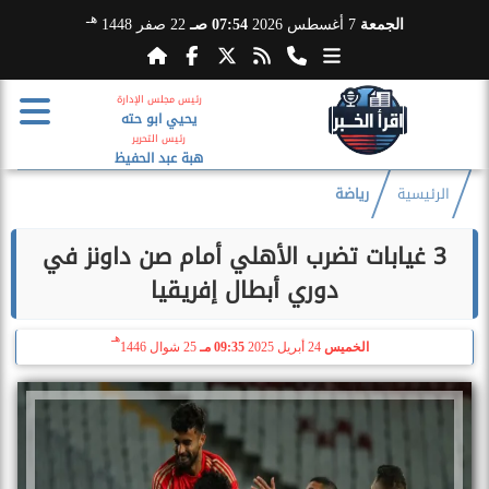
هـ
الجمعة
7 أغسطس 2026
07:54 صـ
22 صفر 1448
رئيس مجلس الإدارة
يحيي ابو حته
رئيس التحرير
هبة عبد الحفيظ
الرئيسية
رياضة
3 غيابات تضرب الأهلي أمام صن داونز في
دوري أبطال إفريقيا
هـ
الخميس
24 أبريل 2025
09:35 مـ
25 شوال 1446