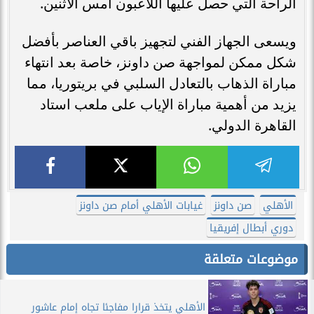
الراحة التي حصل عليها اللاعبون أمس الاثنين.
ويسعى الجهاز الفني لتجهيز باقي العناصر بأفضل
شكل ممكن لمواجهة صن داونز، خاصة بعد انتهاء
مباراة الذهاب بالتعادل السلبي في بريتوريا، مما
يزيد من أهمية مباراة الإياب على ملعب استاد
القاهرة الدولي.
الأهلي
صن داونز
غيابات الأهلي أمام صن داونز
دوري أبطال إفريقيا
موضوعات متعلقة
الأهلي يتخذ قرارا مفاجئا تجاه إمام عاشور