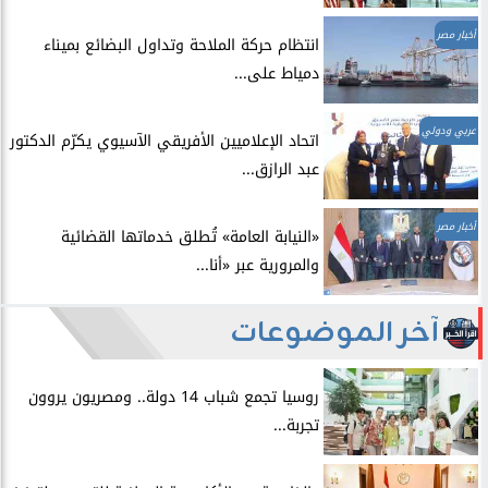
أخبار مصر
انتظام حركة الملاحة وتداول البضائع بميناء
دمياط على...
عربي ودولي
اتحاد الإعلاميين الأفريقي الآسيوي يكرّم الدكتور
عبد الرازق...
أخبار مصر
​«النيابة العامة» تُطلق خدماتها القضائية
والمرورية عبر «أنا...
آخر الموضوعات
روسيا تجمع شباب 14 دولة.. ومصريون يروون
تجربة...