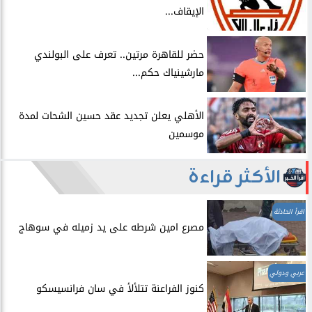
الإيقاف...
حضر للقاهرة مرتين.. تعرف على البولندي
مارشينياك حكم...
الأهلي يعلن تجديد عقد حسين الشحات لمدة
موسمين
الأكثر قراءة
اقرأ الحادثة
مصرع امين شرطه على يد زميله في سوهاج
عربي ودولي
​كنوز الفراعنة تتلألأ في سان فرانسيسكو