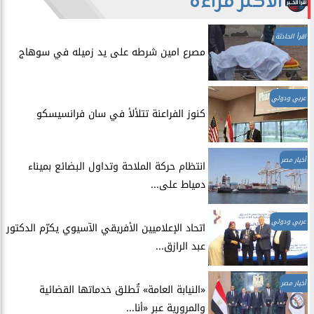
الأكثر قراءة
اقرأ الحادثة
مصرع امين شرطه على يد زميله في سوهاج
عربي ودولي
​كنوز الفراعنة تتلألأ في سان فرانسيسكو
أخبار مصر
انتظام حركة الملاحة وتداول البضائع بميناء
دمياط على...
عربي ودولي
اتحاد الإعلاميين الأفريقي الآسيوي يكرّم الدكتور
عبد الرازق...
أخبار مصر
​«النيابة العامة» تُطلق خدماتها القضائية
والمرورية عبر «أنا...