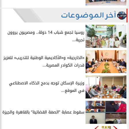
آخر الموضوعات
روسيا تجمع شباب 14 دولة.. ومصريون يروون
تجربة...
​«الخارجية» و«الأكاديمية الوطنية للتدريب» لتعزيز
قدرات الكوادر المصرية...
​وزيرة الإسكان توجه بدمج الذكاء الاصطناعي
في الموقع...
سقوط عصابة ”الصفة القضائية” بالقاهرة والجيزة