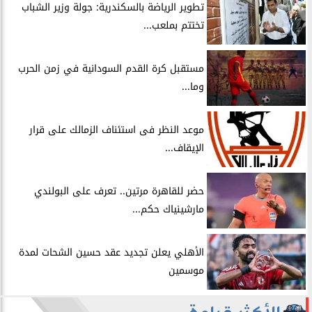
​تطوير الرياضة بالسكندرية: جولة وزير الشباب
تختتم بملعب...
مستقبل كرة القدم السودانية في زمن الحرب
وما...
موعد النظر فى استئناف الزمالك على قرار
الإيقاف...
حضر للقاهرة مرتين.. تعرف على البولندي
مارشينياك حكم...
الأهلي يعلن تجديد عقد حسين الشحات لمدة
موسمين