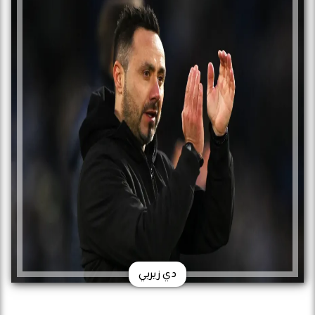
دي زيربي