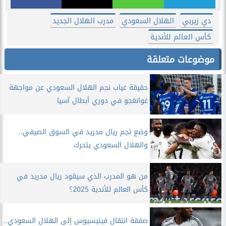
دي زيربي
الهلال السعودي
مدرب الهلال الجديد
كأس العالم للأندية
موضوعات متعلقة
حقيقة غياب نجم الهلال السعودي عن مواجهة
غوانغجو في دوري أبطال آسيا
وضع نجم ريال مدريد في السوق الصيفي..
والهلال السعودي يتحرك
من هو المدرب الذي سيقود ريال مدريد في
كأس العالم للأندية 2025؟
صفقة انتقال فينيسيوس إلى الهلال السعودي..