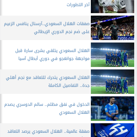
آخر التطورات
صفقات الهلال السعودي..آرسنال ينافس الزعيم
على ضم نجم الدوري الإيطالي
الهلال السعودي يتلقي بشرى سارة قبل
مواجهة جوانغجو في دوري أبطال آسيا
الهلال السعودي يتحرك للتعاقد مع نجم أهلي
جدة.. التفاصيل الكاملة
الدخول في نفق مظلم.. سالم الدوسري يصدم
الهلال السعودي
صفقة عالمية.. الهلال السعودي يرصد التعاقد