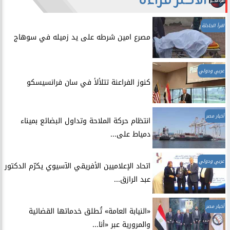
الأكثر قراءة
اقرأ الحادثة
مصرع امين شرطه على يد زميله في سوهاج
عربي ودولي
​كنوز الفراعنة تتلألأ في سان فرانسيسكو
أخبار مصر
انتظام حركة الملاحة وتداول البضائع بميناء
دمياط على...
عربي ودولي
اتحاد الإعلاميين الأفريقي الآسيوي يكرّم الدكتور
عبد الرازق...
أخبار مصر
​«النيابة العامة» تُطلق خدماتها القضائية
والمرورية عبر «أنا...