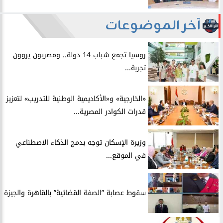
آخر الموضوعات
روسيا تجمع شباب 14 دولة.. ومصريون يروون
تجربة...
​«الخارجية» و«الأكاديمية الوطنية للتدريب» لتعزيز
قدرات الكوادر المصرية...
​وزيرة الإسكان توجه بدمج الذكاء الاصطناعي
في الموقع...
سقوط عصابة ”الصفة القضائية” بالقاهرة والجيزة