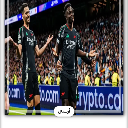
أرسنال