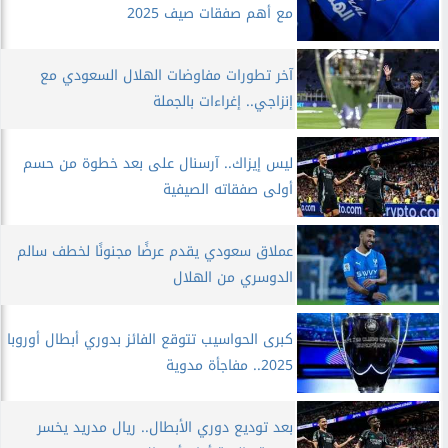
مع أهم صفقات صيف 2025
آخر تطورات مفاوضات الهلال السعودي مع
إنزاجي.. إغراءات بالجملة
ليس إيزاك.. آرسنال على بعد خطوة من حسم
أولى صفقاته الصيفية
عملاق سعودي يقدم عرضًا مجنونًا لخطف سالم
الدوسري من الهلال
كبرى الحواسيب تتوقع الفائز بدوري أبطال أوروبا
2025.. مفاجأة مدوية
بعد توديع دوري الأبطال.. ريال مدريد يخسر