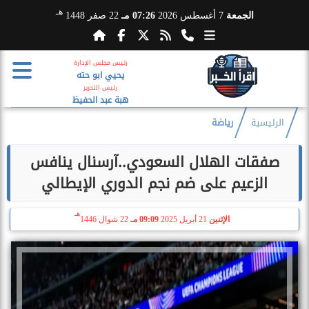
هـ
الجمعة
7 أغسطس 2026
07:26 مـ
22 صفر 1448
رئيس مجلس الإدارة
يحيي ابو حته
رئيس التحرير
هبة عبد الحفيظ
الرئيسية
رياضة
صفقات الهلال السعودي..آرسنال ينافس
الزعيم على ضم نجم الدوري الإيطالي
هـ
الإثنين
21 أبريل 2025
09:09 مـ
22 شوال 1446