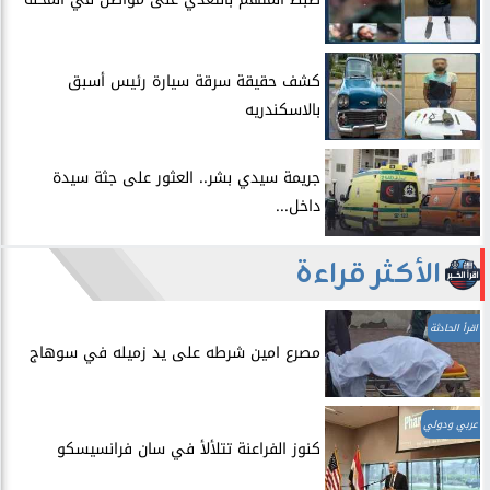
​كشف حقيقة سرقة سيارة رئيس أسبق
بالاسكندريه
​جريمة سيدي بشر.. العثور على جثة سيدة
داخل...
الأكثر قراءة
اقرأ الحادثة
مصرع امين شرطه على يد زميله في سوهاج
عربي ودولي
​كنوز الفراعنة تتلألأ في سان فرانسيسكو