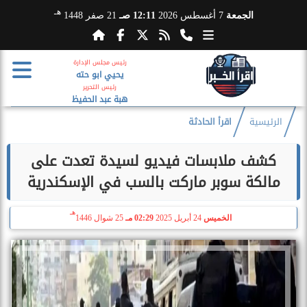
هـ
الجمعة
7 أغسطس 2026
12:11 صـ
21 صفر 1448
رئيس مجلس الإدارة
يحيي ابو حته
رئيس التحرير
هبة عبد الحفيظ
الرئيسية
اقرأ الحادثة
كشف ملابسات فيديو لسيدة تعدت على
مالكة سوبر ماركت بالسب في الإسكندرية
هـ
الخميس
24 أبريل 2025
02:29 مـ
25 شوال 1446