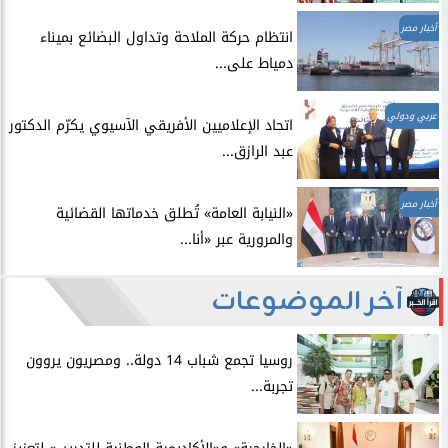
أخبار مصر
انتظام حركة الملاحة وتداول البضائع بميناء
دمياط على...
عربي ودولي
اتحاد الإعلاميين الأفريقي الآسيوي يكرّم الدكتور
عبد الرازق...
أخبار مصر
​«النيابة العامة» تُطلق خدماتها القضائية
والمرورية عبر «أنا...
آخر الموضوعات
روسيا تجمع شباب 14 دولة.. ومصريون يروون
تجربة...