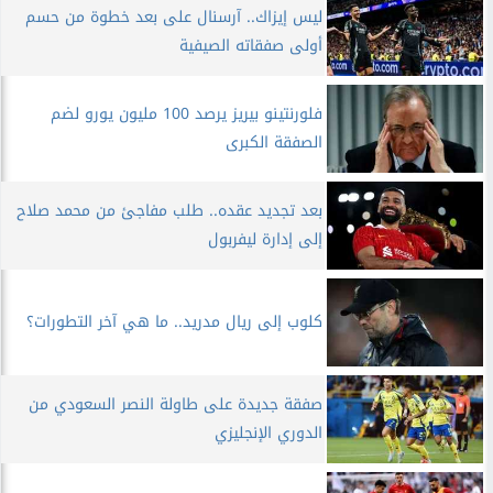
ليس إيزاك.. آرسنال على بعد خطوة من حسم
أولى صفقاته الصيفية
فلورنتينو بيريز يرصد 100 مليون يورو لضم
الصفقة الكبرى
بعد تجديد عقده.. طلب مفاجئ من محمد صلاح
إلى إدارة ليفربول
كلوب إلى ريال مدريد.. ما هي آخر التطورات؟
صفقة جديدة على طاولة النصر السعودي من
الدوري الإنجليزي