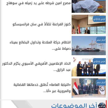
مصرع امين شرطه على يد زميله في سوهاج
عربي ودولي
​كنوز الفراعنة تتلألأ في سان فرانسيسكو
أخبار مصر
انتظام حركة الملاحة وتداول البضائع بميناء
دمياط على...
عربي ودولي
اتحاد الإعلاميين الأفريقي الآسيوي يكرّم الدكتور
عبد الرازق...
أخبار مصر
​«النيابة العامة» تُطلق خدماتها القضائية
والمرورية عبر «أنا...
آخر الموضوعات