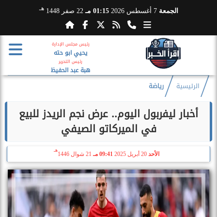
هـ
الجمعة
7 أغسطس 2026
01:15 مـ
22 صفر 1448
رئيس مجلس الإدارة
يحيي ابو حته
رئيس التحرير
هبة عبد الحفيظ
الرئيسية
رياضة
أخبار ليفربول اليوم.. عرض نجم الريدز للبيع
في الميركاتو الصيفي
هـ
الأحد
20 أبريل 2025
09:41 مـ
21 شوال 1446