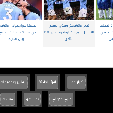
ة لخطف
نجم مانشستر سيتي يرفض
طلبها جوارديولا.. مانشس
ريد في
الانتقال إلى برشلونة ويفضل هذا
سيتي يستهدف التعاقد مع
في
النادي
ريال مدريد
أخبار مصر
اقرأ الحادثة
تقارير وتحقيقات
عربي ودولي
توك شو
مقالات