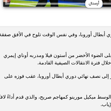
أرسنال
ري أبطال أوروبا، وفي نفس الوقت تلوح في الأفق صفقة
ى الضوء الأخضر من أستون فيلا ومدربه أوناي إيمري
لال فترة الانتقالات الصيفية القادمة.
ير إلى نصف نهائي دوري أبطال أوروبا، عقب فوزه على
الوسط ميكيل مورينو كمهاجم صريح، والذي قدم أداءً لافتً
ياب.