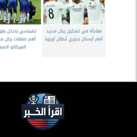
مفاجأة في تشكيل ريال مدريد
تشيلسي يتدخل بقو
أمام آرسنال بدوري أبطال أوروبا
أهم صفقات ريال مد
الميركاتو الصي