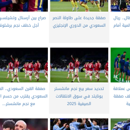
ال.. ريال
صفقة جديدة على طاولة النصر
صراع بين آرسنال وتشيلس
مية أمام
السعودي من الدوري الإنجليزي
أجل خطف نجم برشلونة
س عملاقة
تحديد سعر بيع نجم مانشستر
صفقة القرن السعودي.. ال
خطف صفقة
يونايتد في سوق الانتقالات
السعودي يقترب من حسم ال
ية
الصيفية 2025
مع نجم مانشستر...