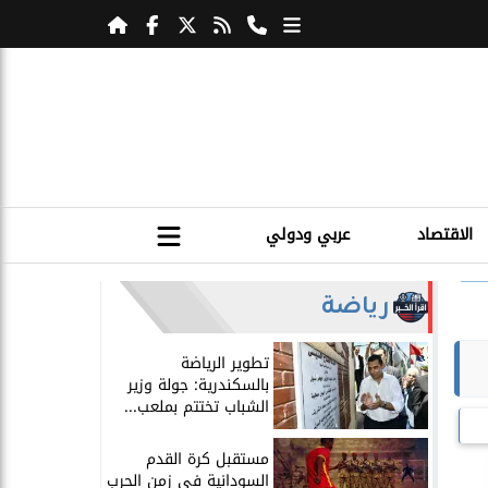
الاقتصاد
عربي ودولي
رياضة
​تطوير الرياضة
بالسكندرية: جولة وزير
الشباب تختتم بملعب...
مستقبل كرة القدم
السودانية في زمن الحرب