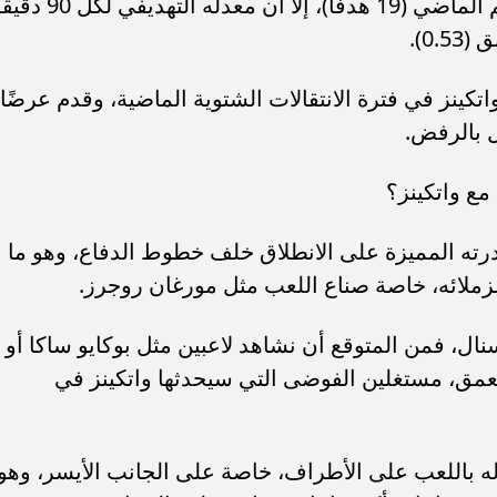
أن هذا الرقم يقل عن رصيده في الموسم الماضي (19 هدفًا)، إلا أن معدله التهدي
اتكينز في فترة الانتقالات الشتوية الماضية، وقدم عرضًا
مع واتكينز؟
رته المميزة على الانطلاق خلف خطوط الدفاع، وهو ما
ملائه، خاصة صناع اللعب مثل مورغان روجرز.
ل، فمن المتوقع أن نشاهد لاعبين مثل بوكايو ساكا أو
عمق، مستغلين الفوضى التي سيحدثها واتكينز في
 له باللعب على الأطراف، خاصة على الجانب الأيسر، وهو