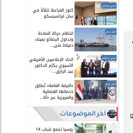
عربي ودولي
​كنوز الفراعنة تتلألأ في
سان فرانسيسكو
أخبار مصر
انتظام حركة الملاحة
وتداول البضائع بميناء
دمياط على...
عربي ودولي
اتحاد الإعلاميين الأفريقي
الآسيوي يكرّم الدكتور
عبد الرازق...
أخبار مصر
​«النيابة العامة» تُطلق
خدماتها القضائية
والمرورية عبر «أنا...
آخر الموضوعات
ا
روسيا تجمع شباب 14