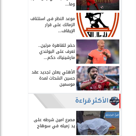
وما...
موعد النظر فى استئناف
الزمالك على قرار
الإيقاف...
حضر للقاهرة مرتين..
تعرف على البولندي
مارشينياك حكم...
الأهلي يعلن تجديد عقد
حسين الشحات لمدة
موسمين
الأكثر قراءة
اقرأ الحادثة
مصرع امين شرطه على
يد زميله في سوهاج