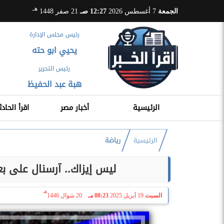
هـ
الجمعة
7 أغسطس 2026
12:27 صـ
21 صفر 1448
رئيس مجلس الإدارة
يحيي ابو حته
رئيس التحرير
هبة عبد الحفيظ
الرئيسية
أخبار مصر
اقرأ الحادث
الرئيسية
رياضة
ليس إيزاك.. آرسنال على 
هـ
السبت
19 أبريل 2025
08:23 مـ
20 شوال 1446