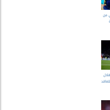
ي من
هلال
تعاقد