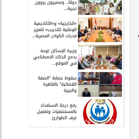
دولة.. ومصريون يروون
تجربة...
​«الخارجية» و«الأكاديمية
الوطنية للتدريب» لتعزيز
قدرات الكوادر المصرية...
​وزيرة الإسكان توجه
بدمج الذكاء الاصطناعي
في الموقع...
سقوط عصابة ”الصفة
القضائية” بالقاهرة
والجيزة
​رفع درجة الاستعداد
بالمستشفيات وتفعيل
غرف الطوارئ