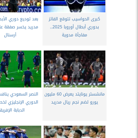
كبرى الحواسيب تتوقع الفائز
بعد توديع دوري الأبط
بدوري أبطال أوروبا 2025..
مدريد يخسر صفقة عال
مفاجأة مدوية
أرسنال
مانشستر يونايتد يعرض 60 مليون
النصر السعودي يناف
يورو لضم نجم ريال مدريد
الدوري الإنجليزي ل
الدبابة الإفريق