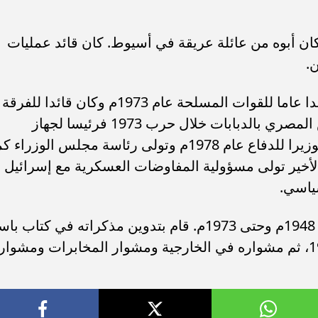
ن أبوه من عائلة عريقة في أسيوط. كان قائد عمليات
.
تولى منصب مدير سلاح المدرعات ثم قائدا عاما للقوات المسلحة عام 1973م وكان قائدا للفرقة
21 العسكرية المسئولة عن إمداد الجيش المصري بالدبابات خلال حرب 1973 فرئيسا لجهاز
المخابرات العامة المصرية عام 1975م فوزيرا للدفاع عام 1978م وتولى رئاسة مجلس الوزراء
الأخير تولى مسؤولية المفاوضات العسكرية مع إسرائيل
سياسي.
اشترك في حروب مصر ضد إسرائيل من 1948م وحتى 1973م. قام بتدوين مذكراته في كتاب 
(مشاوير العمر) وركٌز فيه على حرب 1948، ثم مشواره في الخارجية ومشوار المخابرات ومشوار