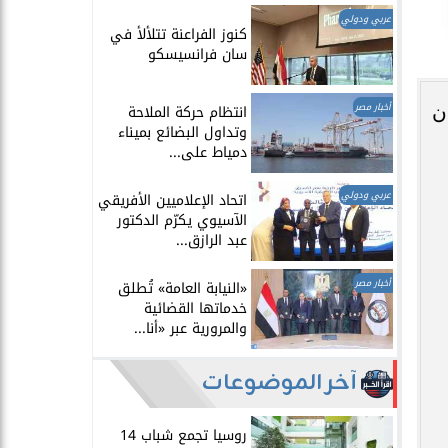
عربي ودولي
​كنوز الفراعنة تتلألأ في
سان فرانسيسكو
أخبار مصر
ن
انتظام حركة الملاحة
وتداول البضائع بميناء
دمياط على...
عربي ودولي
اتحاد الإعلاميين الأفريقي
الآسيوي يكرّم الدكتور
عبد الرازق...
أخبار مصر
​«النيابة العامة» تُطلق
خدماتها القضائية
والمرورية عبر «أنا...
آخر الموضوعات
روسيا تجمع شباب 14