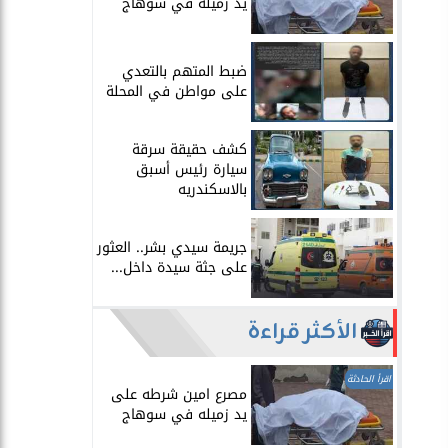
يد زميله في سوهاج
​ضبط المتهم بالتعدي
على مواطن في المحلة
​كشف حقيقة سرقة
سيارة رئيس أسبق
بالاسكندريه
​جريمة سيدي بشر.. العثور
على جثة سيدة داخل...
الأكثر قراءة
اقرأ الحادثة
مصرع امين شرطه على
يد زميله في سوهاج