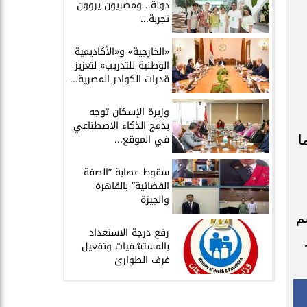
دولة.. ومصريون يروون
تجربة...
​«الخارجية» و«الأكاديمية
الوطنية للتدريب» لتعزيز
قدرات الكوادر المصرية...
​وزيرة الإسكان توجه
بدمج الذكاء الاصطناعي
في الموقع...
 كما
سقوط عصابة ”الصفة
القضائية” بالقاهرة
والجيزة
باسم
​رفع درجة الاستعداد
بالمستشفيات وتفعيل
غرف الطوارئ