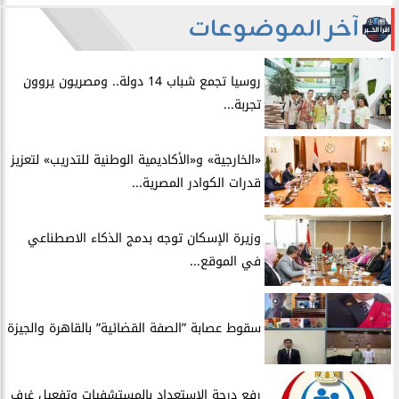
آخر الموضوعات
روسيا تجمع شباب 14 دولة.. ومصريون يروون
تجربة...
​«الخارجية» و«الأكاديمية الوطنية للتدريب» لتعزيز
قدرات الكوادر المصرية...
​وزيرة الإسكان توجه بدمج الذكاء الاصطناعي
في الموقع...
سقوط عصابة ”الصفة القضائية” بالقاهرة والجيزة
​رفع درجة الاستعداد بالمستشفيات وتفعيل غرف