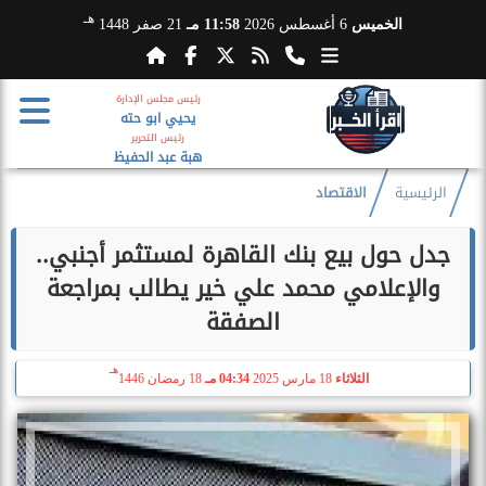
هـ
الخميس
6 أغسطس 2026
11:58 مـ
21 صفر 1448
رئيس مجلس الإدارة
يحيي ابو حته
رئيس التحرير
هبة عبد الحفيظ
الرئيسية
الاقتصاد
جدل حول بيع بنك القاهرة لمستثمر أجنبي..
والإعلامي محمد علي خير يطالب بمراجعة
الصفقة
هـ
الثلاثاء
18 مارس 2025
04:34 مـ
18 رمضان 1446