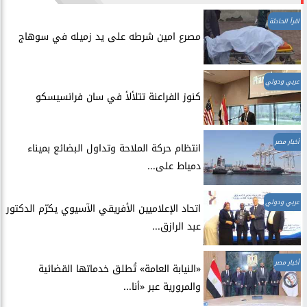
اقرأ الحادثة
مصرع امين شرطه على يد زميله في سوهاج
عربي ودولي
​كنوز الفراعنة تتلألأ في سان فرانسيسكو
أخبار مصر
انتظام حركة الملاحة وتداول البضائع بميناء
دمياط على...
عربي ودولي
اتحاد الإعلاميين الأفريقي الآسيوي يكرّم الدكتور
عبد الرازق...
أخبار مصر
​«النيابة العامة» تُطلق خدماتها القضائية
والمرورية عبر «أنا...