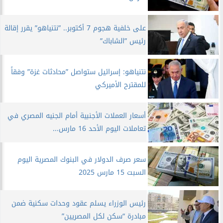
على خلفية هجوم 7 أكتوبر.. ”نتنياهو” يقرر إقالة
رئيس ”الشاباك”
نتنياهو: إسرائيل ستواصل ”محادثات غزة” وفقاً
للمقترح الأميركي
أسعار العملات الأجنبية أمام الجنيه المصري في
تعاملات اليوم الأحد 16 مارس...
سعر صرف الدولار في البنوك المصرية اليوم
السبت 15 مارس 2025
رئيس الوزراء يسلم عقود وحدات سكنية ضمن
مبادرة “سكن لكل المصريين”