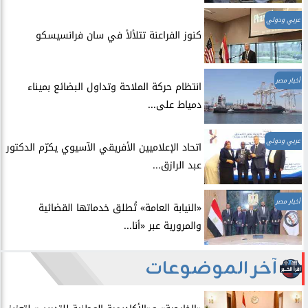
عربي ودولي
​كنوز الفراعنة تتلألأ في سان فرانسيسكو
أخبار مصر
انتظام حركة الملاحة وتداول البضائع بميناء
دمياط على...
عربي ودولي
اتحاد الإعلاميين الأفريقي الآسيوي يكرّم الدكتور
عبد الرازق...
أخبار مصر
​«النيابة العامة» تُطلق خدماتها القضائية
والمرورية عبر «أنا...
آخر الموضوعات