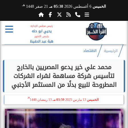
هـ
الخميس
6 أغسطس 2026
05:38 مـ
21 صفر 1448
رئيس مجلس الإدارة
يحيي ابو حته
رئيس التحرير
هبة عبد الحفيظ
الرئيسية
الاقتصاد
محمد علي خير يدعو المصريين بالخارج
لتأسيس شركة مساهمة لشراء الشركات
المطروحة للبيع بدلًا من المستثمر الأجنبي
هـ
الخميس
13 مارس 2025
03:59 مـ
13 رمضان 1446