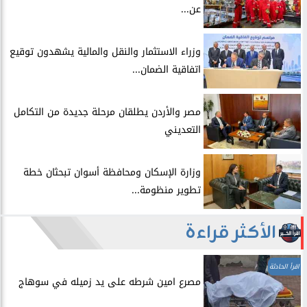
عن...
​وزراء الاستثمار والنقل والمالية يشهدون توقيع
اتفاقية الضمان...
​مصر والأردن يطلقان مرحلة جديدة من التكامل
التعديني
وزارة الإسكان ومحافظة أسوان تبحثان خطة
تطوير منظومة...
الأكثر قراءة
اقرأ الحادثة
مصرع امين شرطه على يد زميله في سوهاج