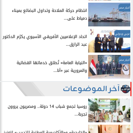
أخبار مصر
انتظام حركة الملاحة وتداول البضائع بميناء
دمياط على...
عربي ودولي
اتحاد الإعلاميين الأفريقي الآسيوي يكرّم الدكتور
عبد الرازق...
أخبار مصر
​«النيابة العامة» تُطلق خدماتها القضائية
والمرورية عبر «أنا...
آخر الموضوعات
روسيا تجمع شباب 14 دولة.. ومصريون يروون
تجربة...
​«الخارجية» و«الأكاديمية الوطنية للتدريب» لتعزيز