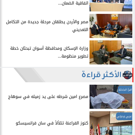
اتفاقية الضمان...
​مصر والأردن يطلقان مرحلة جديدة من التكامل
التعديني
وزارة الإسكان ومحافظة أسوان تبحثان خطة
تطوير منظومة...
الأكثر قراءة
اقرأ الحادثة
مصرع امين شرطه على يد زميله في سوهاج
عربي ودولي
​كنوز الفراعنة تتلألأ في سان فرانسيسكو