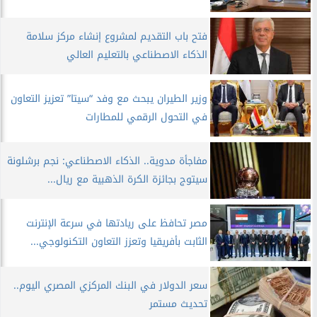
فتح باب التقديم لمشروع إنشاء مركز سلامة
الذكاء الاصطناعي بالتعليم العالي
وزير الطيران يبحث مع وفد “سيتا” تعزيز التعاون
في التحول الرقمي للمطارات
مفاجأة مدوية.. الذكاء الاصطناعي: نجم برشلونة
سيتوج بجائزة الكرة الذهبية مع ريال...
مصر تحافظ على ريادتها في سرعة الإنترنت
الثابت بأفريقيا وتعزز التعاون التكنولوجي...
سعر الدولار في البنك المركزي المصري اليوم..
تحديث مستمر