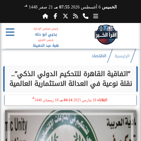
هـ
الخميس
6 أغسطس 2026
07:55 مـ
21 صفر 1448
رئيس مجلس الإدارة
يحيي ابو حته
رئيس التحرير
هبة عبد الحفيظ
الرئيسية
الاقتصاد
”اتفاقية القاهرة للتحكيم الدولي الذكي”..
نقلة نوعية في العدالة الاستثمارية العالمية
هـ
الثلاثاء
18 مارس 2025
04:14 مـ
18 رمضان 1446