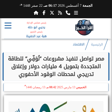
هـ
الجمعة
7 أغسطس 2026
06:17 صـ
22 صفر 1448
رئيس مجلس الإدارة
يحيي ابو حته
رئيس التحرير
هبة عبد الحفيظ
الرئيسية
الاقتصاد
مصر تواصل تنفيذ مشروعات ”نُوَفِّي” للطاقة
المتجددة بتمويل 4 مليارات دولار وإغلاق
تدريجي لمحطات الوقود الأحفوري
هـ
الخميس
13 مارس 2025
08:42 مـ
13 رمضان 1446