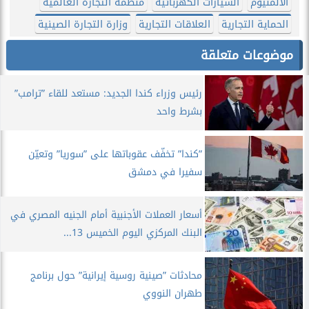
الألمنيوم
السيارات الكهربائية
منظمة التجارة العالمية
الحماية التجارية
العلاقات التجارية
وزارة التجارة الصينية
موضوعات متعلقة
رئيس وزراء كندا الجديد: مستعد للقاء ”ترامب”
بشرط واحد
”كندا” تخفّف عقوباتها على ”سوريا” وتعيّن
سفيرا في دمشق
أسعار العملات الأجنبية أمام الجنيه المصري في
البنك المركزي اليوم الخميس 13...
محادثات ”صينية روسية إيرانية” حول برنامج
طهران النووي