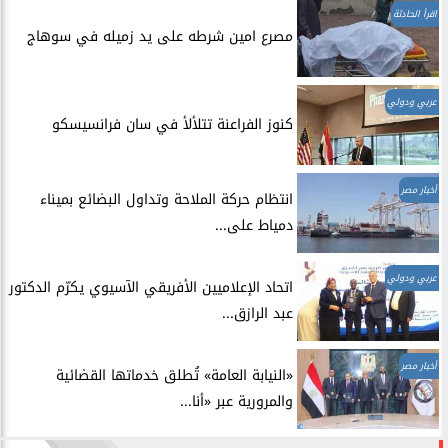
اقرأ الحادثة
مصرع امين شرطه على يد زميله في سوهاج
عربي ودولي
​كنوز الفراعنة تتلألأ في سان فرانسيسكو
أخبار مصر
انتظام حركة الملاحة وتداول البضائع بميناء
دمياط على...
عربي ودولي
اتحاد الإعلاميين الأفريقي الآسيوي يكرّم الدكتور
عبد الرازق...
أخبار مصر
​«النيابة العامة» تُطلق خدماتها القضائية
والمرورية عبر «أنا...