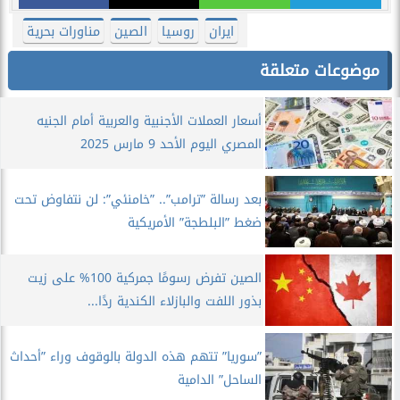
ايران
روسيا
الصين
مناورات بحرية
موضوعات متعلقة
أسعار العملات الأجنبية والعربية أمام الجنيه
المصري اليوم الأحد 9 مارس 2025
بعد رسالة ”ترامب”.. ”خامنئي”: لن نتفاوض تحت
ضغط ”البلطجة” الأمريكية
الصين تفرض رسومًا جمركية 100% على زيت
بذور اللفت والبازلاء الكندية ردًا...
”سوريا” تتهم هذه الدولة بالوقوف وراء ”أحداث
الساحل” الدامية