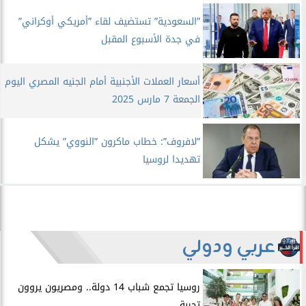
”السعودية” تستضيف لقاء ”أمريكي أوكراني”
في جدة الأسبوع المقبل
أسعار العملات الأجنبية أمام الجنيه المصري اليوم
الجمعة 7 مارس 2025
”لافروف”: خطاب ماكرون ”النووي” يشكل
تهديدا لروسيا
عربي ودولي
روسيا تجمع شباب 14 دولة.. ومصريون يروون
تجربة...