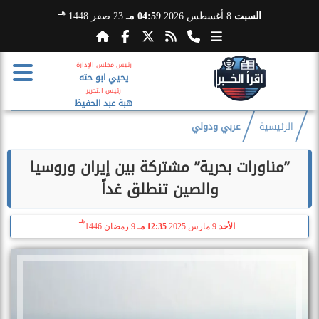
هـ
السبت
8 أغسطس 2026
04:59 مـ
23 صفر 1448
رئيس مجلس الإدارة
يحيي ابو حته
رئيس التحرير
هبة عبد الحفيظ
الرئيسية
عربي ودولي
”مناورات بحرية” مشتركة بين إيران وروسيا
والصين تنطلق غداً
هـ
الأحد
9 مارس 2025
12:35 مـ
9 رمضان 1446