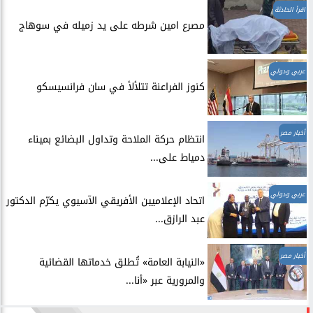
اقرأ الحادثة
مصرع امين شرطه على يد زميله في سوهاج
عربي ودولي
​كنوز الفراعنة تتلألأ في سان فرانسيسكو
أخبار مصر
انتظام حركة الملاحة وتداول البضائع بميناء
دمياط على...
عربي ودولي
اتحاد الإعلاميين الأفريقي الآسيوي يكرّم الدكتور
عبد الرازق...
أخبار مصر
​«النيابة العامة» تُطلق خدماتها القضائية
والمرورية عبر «أنا...