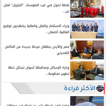
​نقطة تحول في غرب المتوسط.. ”البترول” تعلن
عن...
​وزراء الاستثمار والنقل والمالية يشهدون توقيع
اتفاقية الضمان...
​مصر والأردن يطلقان مرحلة جديدة من التكامل
التعديني
وزارة الإسكان ومحافظة أسوان تبحثان خطة
تطوير منظومة...
الأكثر قراءة
اقرأ الحادثة
مصرع امين شرطه على يد زميله في سوهاج