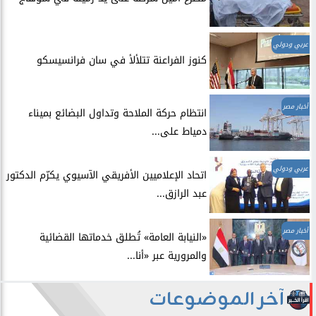
عربي ودولي
​كنوز الفراعنة تتلألأ في سان فرانسيسكو
أخبار مصر
انتظام حركة الملاحة وتداول البضائع بميناء
دمياط على...
عربي ودولي
اتحاد الإعلاميين الأفريقي الآسيوي يكرّم الدكتور
عبد الرازق...
أخبار مصر
​«النيابة العامة» تُطلق خدماتها القضائية
والمرورية عبر «أنا...
آخر الموضوعات