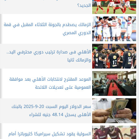
الجديد؟
الزمالك يصطدم بالجونة الثلاثاء المقبل في قمة
الدوري المصري
الأهلي فى صدارة ترتيب دوري محترفي اليد..
والزمالك ثانيا
الموعد المقترح لانتخابات الأهلي بعد موافقة
العمومية على تعديلات اللائحة
سعر الدولار اليوم السبت 20-9-2025 بالبنك
الأهلى يسجل 48.14 جنيه للشراء
السولية يقود تشكيل سيراميكا كليوباترا أمام