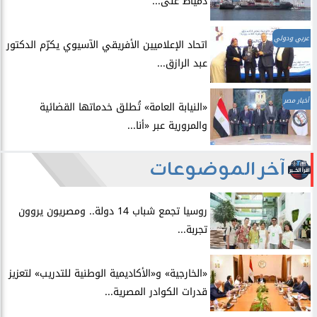
دمياط على...
عربي ودولي
اتحاد الإعلاميين الأفريقي الآسيوي يكرّم الدكتور
عبد الرازق...
أخبار مصر
​«النيابة العامة» تُطلق خدماتها القضائية
والمرورية عبر «أنا...
آخر الموضوعات
روسيا تجمع شباب 14 دولة.. ومصريون يروون
تجربة...
​«الخارجية» و«الأكاديمية الوطنية للتدريب» لتعزيز
قدرات الكوادر المصرية...