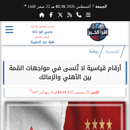
هـ
الجمعة
7 أغسطس 2026
02:16 مـ
22 صفر 1448
رئيس مجلس الإدارة
يحيي ابو حته
رئيس التحرير
هبة عبد الحفيظ
الرئيسية
رياضة
أرقام قياسية لا تُنسى في مواجهات القمة
بين الأهلي والزمالك
هـ
الإثنين
29 سبتمبر 2025
03:14 مـ
6 ربيع آخر 1447