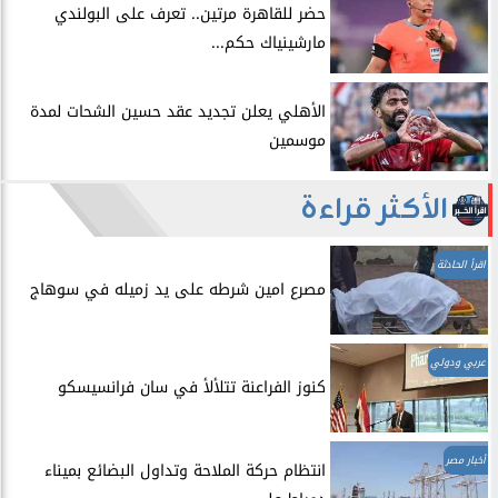
حضر للقاهرة مرتين.. تعرف على البولندي
مارشينياك حكم...
الأهلي يعلن تجديد عقد حسين الشحات لمدة
موسمين
الأكثر قراءة
اقرأ الحادثة
مصرع امين شرطه على يد زميله في سوهاج
عربي ودولي
​كنوز الفراعنة تتلألأ في سان فرانسيسكو
أخبار مصر
انتظام حركة الملاحة وتداول البضائع بميناء