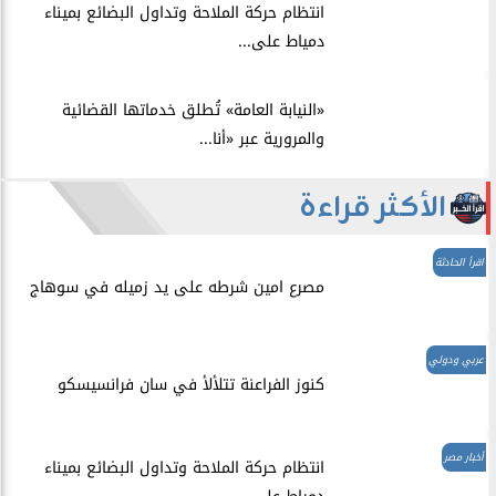
انتظام حركة الملاحة وتداول البضائع بميناء
دمياط على...
​«النيابة العامة» تُطلق خدماتها القضائية
والمرورية عبر «أنا...
الأكثر قراءة
اقرأ الحادثة
مصرع امين شرطه على يد زميله في سوهاج
عربي ودولي
​كنوز الفراعنة تتلألأ في سان فرانسيسكو
أخبار مصر
انتظام حركة الملاحة وتداول البضائع بميناء